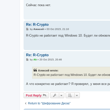
o
s
Сейчас пока нет.
t
Re: R-Crypto
P
by
Алексей
»
03 Oct 2015, 21:10
o
s
R-Crypto не работает под Windows 10. Будет ли обновл
t
Re: R-Crypto
P
by
Alt
»
20 Oct 2015, 20:46
o
s
t
Алексей wrote:
R-Crypto не работает под Windows 10. Будет ли обно
А что конкретно не работает? Я проверял, у меня все р
Post Reply
Return to “Шифрование Диска”