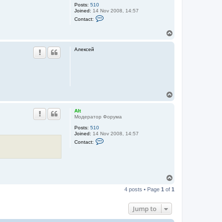
Posts:
510
Joined:
14 Nov 2008, 14:57
C
Contact:
o
n
T
t
o
a
c
p
Алексей
t
A
l
t
T
o
p
Alt
Модератор Форума
Posts:
510
Joined:
14 Nov 2008, 14:57
C
Contact:
o
n
t
a
c
t
T
A
o
l
4 posts • Page
1
of
1
p
t
Jump to