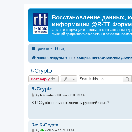
Восстановление данных, к
информации @R-TT Форум
Обмен информации и советы по восстановлению дан
функций програмного обеспечения разрабатываемог
Quick links
FAQ
Home
Форумы R-TT
ЗАЩИТА ПЕРСОНАЛЬНЫХ ДАНН
R-Crypto
S
Post Reply
R-Crypto
P
by
fabricator
»
08 Jun 2013, 09:54
o
s
В R-Crypto нельзя включить русский язык?
t
Re: R-Crypto
P
by
Alt
»
08 Jun 2013, 12:08