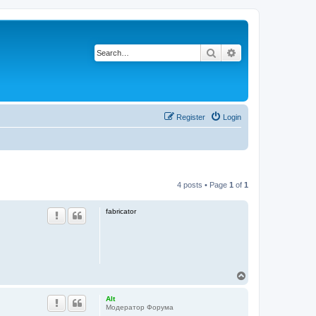
Search
Advanced search
Register
Login
4 posts • Page
1
of
1
fabricator
T
o
p
Alt
Модератор Форума