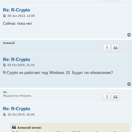
Re: R-Crypto
P
08 Jun 2013, 12:08
o
s
Сейчас пока нет.
t
Алексей
Re: R-Crypto
P
03 Oct 2015, 21:10
o
s
R-Crypto не работает под Windows 10. Будет ли обновление?
t
Alt
Модератор Форума
Re: R-Crypto
P
20 Oct 2015, 20:46
o
s
t
Алексей wrote: