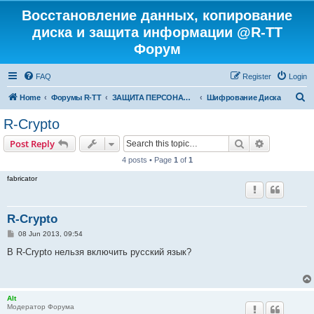
Восстановление данных, копирование
диска и защита информации @R-TT
Форум
FAQ
Register
Login
S
Home
Форумы R-TT
ЗАЩИТА ПЕРСОНАЛЬНЫХ ДАННЫХ И БЕЗОПАСНОСТЬ
Шифрование Диска
e
R-Crypto
a
Search
Advanced s
Post Reply
r
4 posts • Page
1
of
1
c
fabricator
h
R-Crypto
P
08 Jun 2013, 09:54
o
s
В R-Crypto нельзя включить русский язык?
t
Alt
Модератор Форума