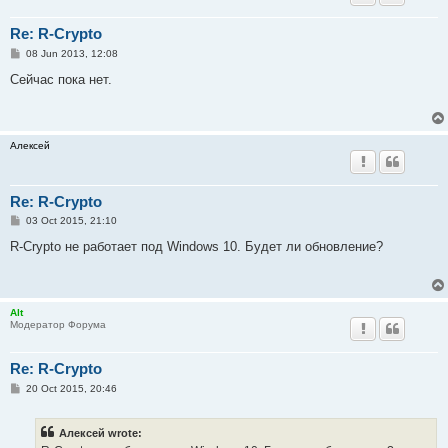
Re: R-Crypto
P
08 Jun 2013, 12:08
o
s
Сейчас пока нет.
t
Алексей
Re: R-Crypto
P
03 Oct 2015, 21:10
o
s
R-Crypto не работает под Windows 10. Будет ли обновление?
t
Alt
Модератор Форума
Re: R-Crypto
P
20 Oct 2015, 20:46
o
s
t
Алексей wrote: