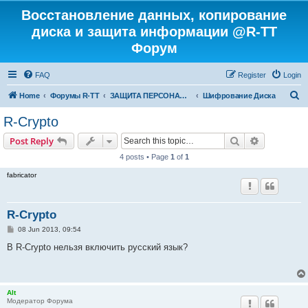
Восстановление данных, копирование
диска и защита информации @R-TT
Форум
FAQ
Register
Login
S
Home
Форумы R-TT
ЗАЩИТА ПЕРСОНАЛЬНЫХ ДАННЫХ И БЕЗОПАСНОСТЬ
Шифрование Диска
e
R-Crypto
a
Search
Advanced s
Post Reply
r
4 posts • Page
1
of
1
c
fabricator
h
R-Crypto
P
08 Jun 2013, 09:54
o
s
В R-Crypto нельзя включить русский язык?
t
Alt
Модератор Форума