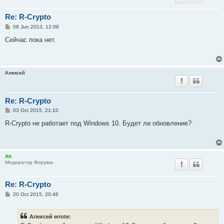
Re: R-Crypto
P
08 Jun 2013, 12:08
o
s
Сейчас пока нет.
t
Алексей
Re: R-Crypto
P
03 Oct 2015, 21:10
o
s
R-Crypto не работает под Windows 10. Будет ли обновление?
t
Alt
Модератор Форума
Re: R-Crypto
P
20 Oct 2015, 20:46
o
s
t
Алексей wrote: