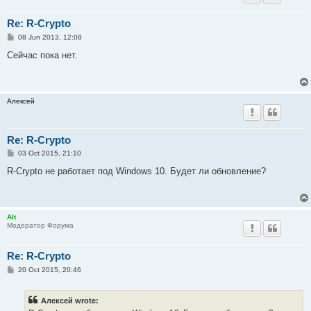
Re: R-Crypto
P
08 Jun 2013, 12:08
o
s
Сейчас пока нет.
t
Алексей
Re: R-Crypto
P
03 Oct 2015, 21:10
o
s
R-Crypto не работает под Windows 10. Будет ли обновление?
t
Alt
Модератор Форума
Re: R-Crypto
P
20 Oct 2015, 20:46
o
s
t
Алексей wrote: