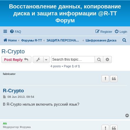
Восстановление данных, копирование
диска и защита информации @R-TT
Форум
FAQ
Register
Login
S
Home
Форумы R-TT
ЗАЩИТА ПЕРСОНАЛЬНЫХ ДАННЫХ И БЕЗОПАСНОСТЬ
Шифрование Диска
e
R-Crypto
a
Search
Advanced s
Post Reply
r
4 posts • Page
1
of
1
c
fabricator
h
R-Crypto
P
08 Jun 2013, 09:54
o
s
В R-Crypto нельзя включить русский язык?
t
Alt
Модератор Форума