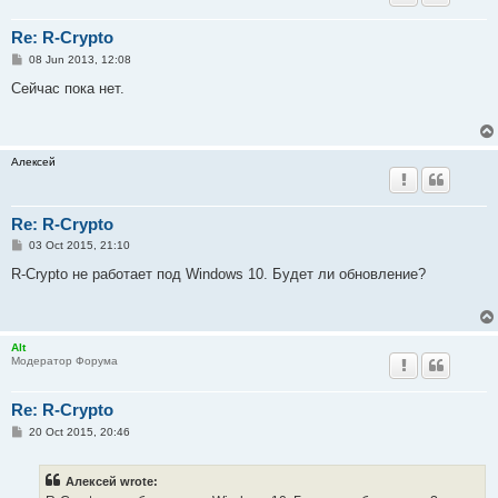
Re: R-Crypto
P
08 Jun 2013, 12:08
o
s
Сейчас пока нет.
t
Алексей
Re: R-Crypto
P
03 Oct 2015, 21:10
o
s
R-Crypto не работает под Windows 10. Будет ли обновление?
t
Alt
Модератор Форума
Re: R-Crypto
P
20 Oct 2015, 20:46
o
s
t
Алексей wrote: