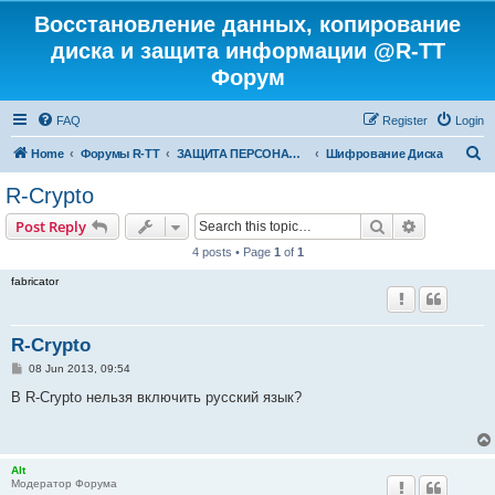
Восстановление данных, копирование
диска и защита информации @R-TT
Форум
FAQ
Register
Login
S
Home
Форумы R-TT
ЗАЩИТА ПЕРСОНАЛЬНЫХ ДАННЫХ И БЕЗОПАСНОСТЬ
Шифрование Диска
e
R-Crypto
a
Search
Advanced s
Post Reply
r
4 posts • Page
1
of
1
c
fabricator
h
R-Crypto
P
08 Jun 2013, 09:54
o
s
В R-Crypto нельзя включить русский язык?
t
Alt
Модератор Форума