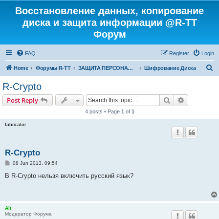
Восстановление данных, копирование
диска и защита информации @R-TT
Форум
FAQ
Register
Login
S
Home
Форумы R-TT
ЗАЩИТА ПЕРСОНАЛЬНЫХ ДАННЫХ И БЕЗОПАСНОСТЬ
Шифрование Диска
e
R-Crypto
a
Search
Advanced s
Post Reply
r
4 posts • Page
1
of
1
c
fabricator
h
R-Crypto
P
08 Jun 2013, 09:54
o
s
В R-Crypto нельзя включить русский язык?
t
Alt
Модератор Форума