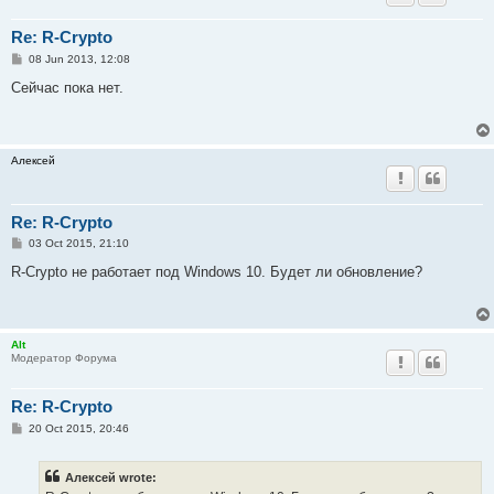
Re: R-Crypto
P
08 Jun 2013, 12:08
o
s
Сейчас пока нет.
t
Алексей
Re: R-Crypto
P
03 Oct 2015, 21:10
o
s
R-Crypto не работает под Windows 10. Будет ли обновление?
t
Alt
Модератор Форума
Re: R-Crypto
P
20 Oct 2015, 20:46
o
s
t
Алексей wrote: