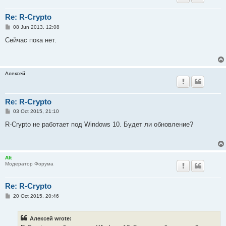
Re: R-Crypto
P
08 Jun 2013, 12:08
o
s
Сейчас пока нет.
t
Алексей
Re: R-Crypto
P
03 Oct 2015, 21:10
o
s
R-Crypto не работает под Windows 10. Будет ли обновление?
t
Alt
Модератор Форума
Re: R-Crypto
P
20 Oct 2015, 20:46
o
s
t
Алексей wrote: