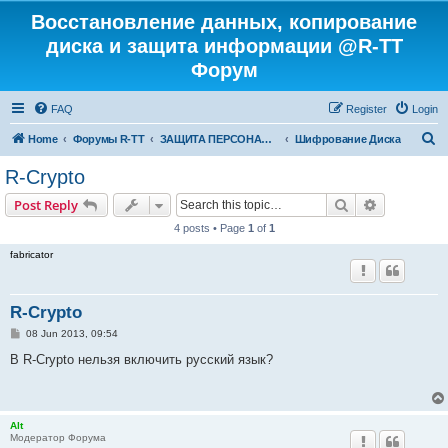
Восстановление данных, копирование
диска и защита информации @R-TT
Форум
FAQ
Register
Login
S
Home
Форумы R-TT
ЗАЩИТА ПЕРСОНАЛЬНЫХ ДАННЫХ И БЕЗОПАСНОСТЬ
Шифрование Диска
e
R-Crypto
a
Search
Advanced s
Post Reply
r
4 posts • Page
1
of
1
c
fabricator
h
R-Crypto
P
08 Jun 2013, 09:54
o
s
В R-Crypto нельзя включить русский язык?
t
Alt
Модератор Форума