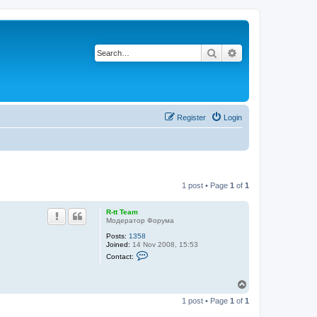
Search
Advanced search
Register
Login
1 post • Page
1
of
1
R-tt Team
Модератор Форума
Posts:
1358
Joined:
14 Nov 2008, 15:53
C
Contact:
o
n
t
T
a
o
c
1 post • Page
1
of
1
p
t
R