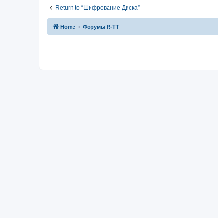
Return to “Шифрование Диска”
Home
Форумы R-TT