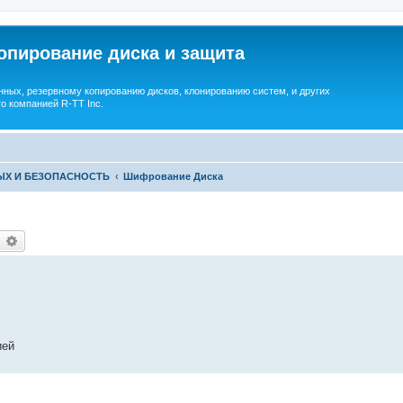
опирование диска и защита
ных, резервному копированию дисков, клонированию систем, и других
о компанией R-TT Inc.
ЫХ И БЕЗОПАСНОСТЬ
Шифрование Диска
earch
Advanced search
ией