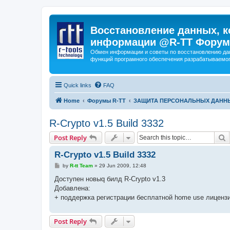
Восстановление данных, к
информации @R-TT Форум
Обмен информации и советы по восстановлению дан
функций програмного обеспечения разрабатываемог
Quick links
FAQ
Home
Форумы R-TT
ЗАЩИТА ПЕРСОНАЛЬНЫХ ДАНН
R-Crypto v1.5 Build 3332
S
Post Reply
R-Crypto v1.5 Build 3332
P
by
R-tt Team
»
29 Jun 2009, 12:48
o
s
Доступен новыq билд R-Crypto v1.3
t
Добавлена:
+ поддержка регистрации бесплатной home use лиценз
Post Reply