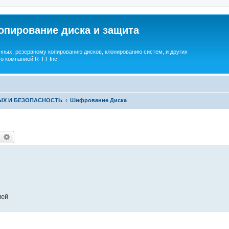
опирование диска и защита
ных, резервному копированию дисков, клонированию систем, и других
о компанией R-TT Inc.
ЫХ И БЕЗОПАСНОСТЬ
Шифрование Диска
earch
Advanced search
ией