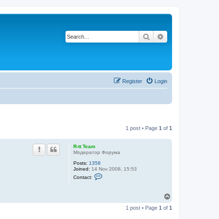
Search
Advanced search
Register
Login
1 post • Page
1
of
1
R-tt Team
Модератор Форума
Posts:
1358
Joined:
14 Nov 2008, 15:53
C
Contact:
o
n
t
T
a
o
c
1 post • Page
1
of
1
p
t
R