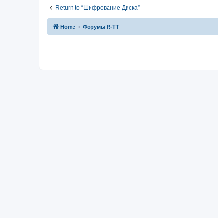
Return to “Шифрование Диска”
Home
Форумы R-TT