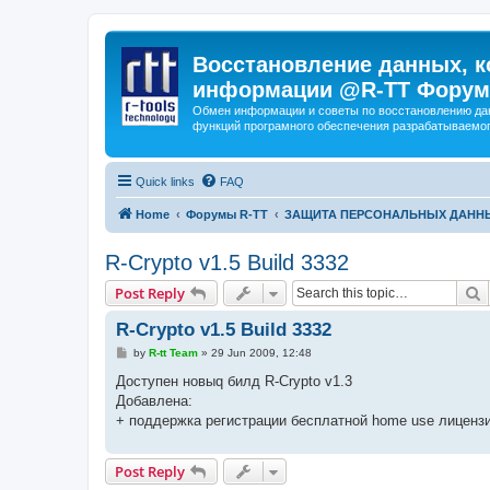
Восстановление данных, к
информации @R-TT Форум
Обмен информации и советы по восстановлению дан
функций програмного обеспечения разрабатываемог
Quick links
FAQ
Home
Форумы R-TT
ЗАЩИТА ПЕРСОНАЛЬНЫХ ДАНН
R-Crypto v1.5 Build 3332
S
Post Reply
R-Crypto v1.5 Build 3332
P
by
R-tt Team
»
29 Jun 2009, 12:48
o
s
Доступен новыq билд R-Crypto v1.3
t
Добавлена:
+ поддержка регистрации бесплатной home use лиценз
Post Reply