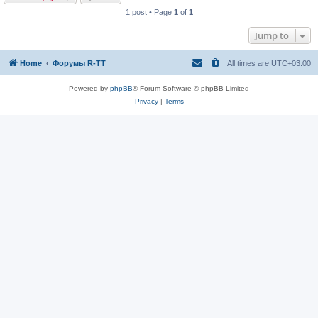
1 post • Page
1
of
1
Jump to
Home
Форумы R-TT
All times are
UTC+03:00
Powered by
phpBB
® Forum Software © phpBB Limited
Privacy
|
Terms