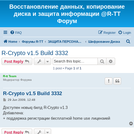
Восстановление данных, копирование
диска и защита информации @R-TT
Форум
FAQ
Register
Login
S
Home
Форумы R-TT
ЗАЩИТА ПЕРСОНАЛЬНЫХ ДАННЫХ И БЕЗОПАСНОСТЬ
Шифрование Диска
e
R-Crypto v1.5 Build 3332
a
Search
Advanced s
Post Reply
r
1 post • Page
1
of
1
c
R-tt Team
h
Модератор Форума
R-Crypto v1.5 Build 3332
P
29 Jun 2009, 12:48
o
s
Доступен новыq билд R-Crypto v1.3
t
Добавлена:
+ поддержка регистрации бесплатной home use лицензией
Post Reply