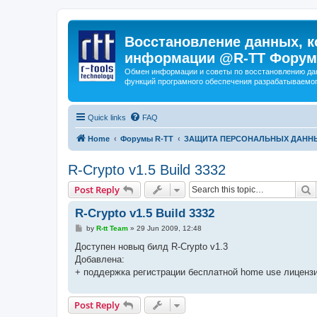
Восстановление данных, к
информации @R-TT Форум
Обмен информации и советы по восстановлению дан
функций програмного обеспечения разрабатываемог
Quick links
FAQ
Home
Форумы R-TT
ЗАЩИТА ПЕРСОНАЛЬНЫХ ДАНН
R-Crypto v1.5 Build 3332
S
Post Reply
R-Crypto v1.5 Build 3332
P
by
R-tt Team
»
29 Jun 2009, 12:48
o
s
Доступен новыq билд R-Crypto v1.3
t
Добавлена:
+ поддержка регистрации бесплатной home use лиценз
Post Reply