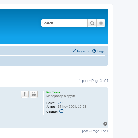
Search
Advanced search
Register
Login
1 post • Page
1
of
1
R-tt Team
Модератор Форума
Posts:
1358
Joined:
14 Nov 2008, 15:53
C
Contact:
o
n
t
T
a
o
c
1 post • Page
1
of
1
p
t
R