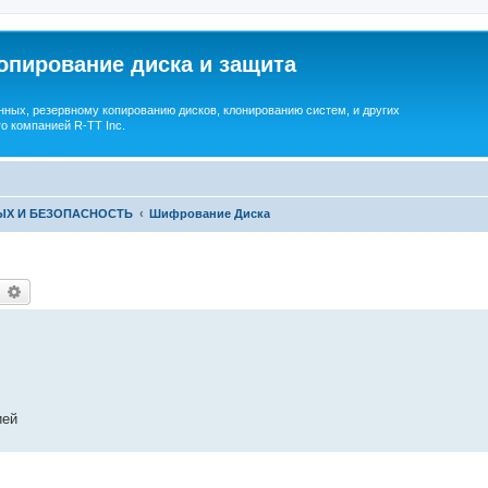
опирование диска и защита
ных, резервному копированию дисков, клонированию систем, и других
о компанией R-TT Inc.
ЫХ И БЕЗОПАСНОСТЬ
Шифрование Диска
earch
Advanced search
ией