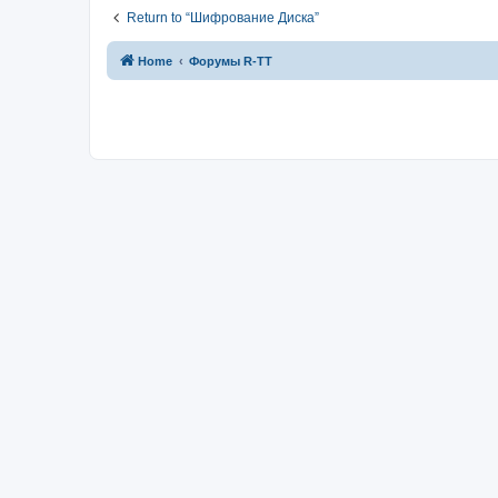
Return to “Шифрование Диска”
Home
Форумы R-TT