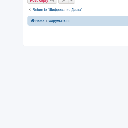
Post Reply
Return to “Шифрование Диска”
Home
Форумы R-TT