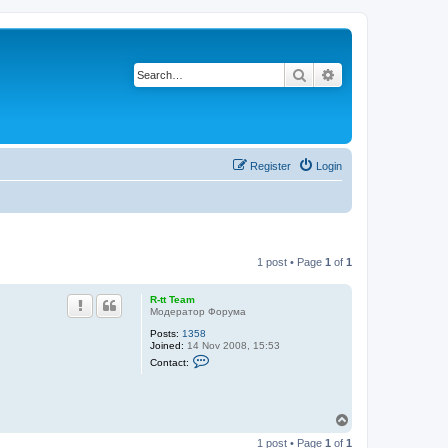
Search
Advanced search
Register
Login
1 post • Page
1
of
1
R-tt Team
Модератор Форума
Posts:
1358
Joined:
14 Nov 2008, 15:53
C
Contact:
o
n
t
a
c
T
t
o
R
1 post • Page
1
of
1
p