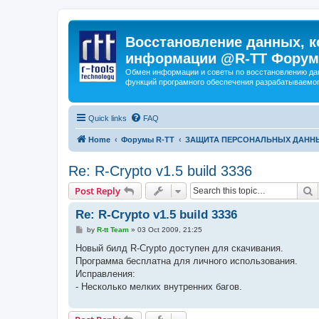
Восстановление данных, к
информации @R-TT Форум
Обмен информации и советы по восстановлению дан
функций програмного обеспечения разрабатываемог
Quick links
FAQ
Home
Форумы R-TT
ЗАЩИТА ПЕРСОНАЛЬНЫХ ДАНН
Re: R-Crypto v1.5 build 3336
S
Post Reply
Re: R-Crypto v1.5 build 3336
P
by
R-tt Team
»
03 Oct 2009, 21:25
o
s
Новый билд R-Crypto доступен для скачивания.
t
Программа бесплатна для личного использования.
Исправления:
- Несколько мелких внутренних багов.