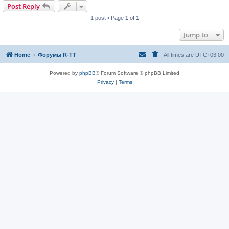
Post Reply
1 post • Page
1
of
1
Jump to
Home
Форумы R-TT
All times are
UTC+03:00
Powered by
phpBB
® Forum Software © phpBB Limited
Privacy
|
Terms