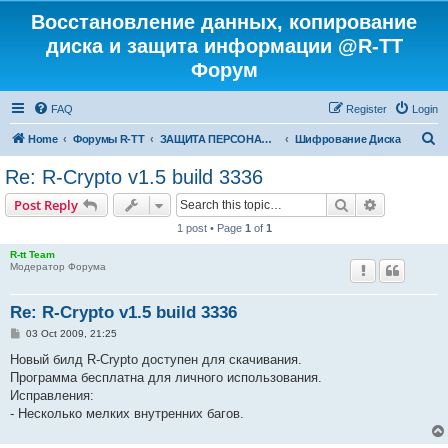
Восстановление данных, копирование
диска и защита информации @R-TT
Форум
FAQ
Register
Login
S
Home
Форумы R-TT
ЗАЩИТА ПЕРСОНАЛЬНЫХ ДАННЫХ И БЕЗОПАСНОСТЬ
Шифрование Диска
e
Re: R-Crypto v1.5 build 3336
a
Search
Advanced s
Post Reply
r
1 post • Page
1
of
1
c
R-tt Team
h
Модератор Форума
Re: R-Crypto v1.5 build 3336
P
03 Oct 2009, 21:25
o
s
Новый билд R-Crypto доступен для скачивания.
t
Программа бесплатна для личного использования.
Исправления:
- Несколько мелких внутренних багов.