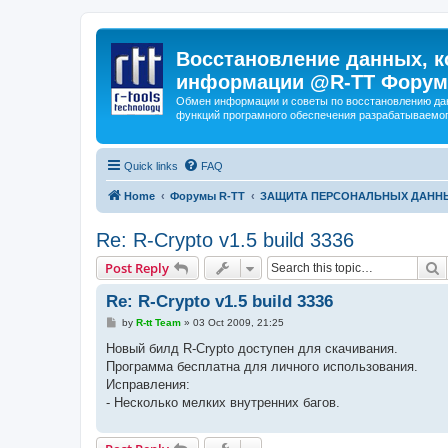
Восстановление данных, к
информации @R-TT Форум
Обмен информации и советы по восстановлению дан
функций програмного обеспечения разрабатываемог
Quick links
FAQ
Home
Форумы R-TT
ЗАЩИТА ПЕРСОНАЛЬНЫХ ДАНН
Re: R-Crypto v1.5 build 3336
S
Post Reply
Re: R-Crypto v1.5 build 3336
P
by
R-tt Team
»
03 Oct 2009, 21:25
o
s
Новый билд R-Crypto доступен для скачивания.
t
Программа бесплатна для личного использования.
Исправления:
- Несколько мелких внутренних багов.