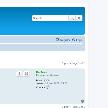
Search
Advanced search
Register
Login
1 post • Page
1
of
1
R-tt Team
Модератор Форума
Posts:
1358
Joined:
14 Nov 2008, 15:53
C
Contact:
o
n
t
a
c
T
t
o
R
1 post • Page
1
of
1
p