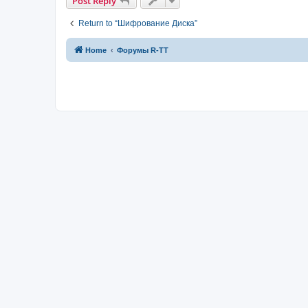
Post Reply
Return to “Шифрование Диска”
Home
Форумы R-TT