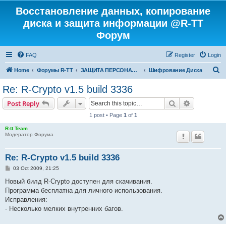
Восстановление данных, копирование
диска и защита информации @R-TT
Форум
FAQ
Register
Login
S
Home
Форумы R-TT
ЗАЩИТА ПЕРСОНАЛЬНЫХ ДАННЫХ И БЕЗОПАСНОСТЬ
Шифрование Диска
e
Re: R-Crypto v1.5 build 3336
a
Search
Advanced s
Post Reply
r
1 post • Page
1
of
1
c
R-tt Team
h
Модератор Форума
Re: R-Crypto v1.5 build 3336
P
03 Oct 2009, 21:25
o
s
Новый билд R-Crypto доступен для скачивания.
t
Программа бесплатна для личного использования.
Исправления:
- Несколько мелких внутренних багов.