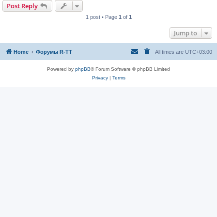
Post Reply
1 post • Page
1
of
1
Jump to
Home
Форумы R-TT
All times are
UTC+03:00
Powered by
phpBB
® Forum Software © phpBB Limited
Privacy
|
Terms