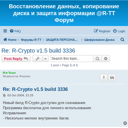
Восстановление данных, копирование
диска и защита информации @R-TT
Форум
FAQ
Register
Login
S
Home
Форумы R-TT
ЗАЩИТА ПЕРСОНАЛЬНЫХ ДАННЫХ И БЕЗОПАСНОСТЬ
Шифрование Диска
e
Re: R-Crypto v1.5 build 3336
a
Search
Advanced s
Post Reply
r
1 post • Page
1
of
1
c
R-tt Team
h
Модератор Форума
Re: R-Crypto v1.5 build 3336
P
03 Oct 2009, 21:25
o
s
Новый билд R-Crypto доступен для скачивания.
t
Программа бесплатна для личного использования.
Исправления:
- Несколько мелких внутренних багов.