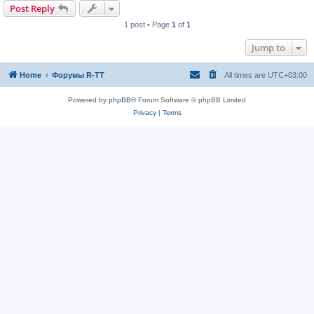
Post Reply
1 post • Page
1
of
1
Jump to
Home
Форумы R-TT
All times are
UTC+03:00
Powered by
phpBB
® Forum Software © phpBB Limited
Privacy
|
Terms