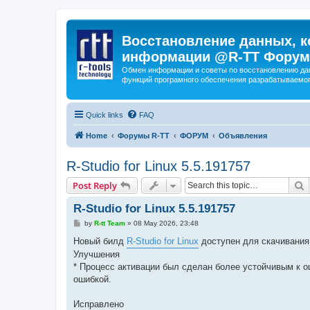
Восстановление данных, к
информации @R-TT Форум
Обмен информации и советы по восстановлению дан
функций програмного обеспечения разрабатываемог
Quick links
FAQ
Home
Форумы R-TT
ФОРУМ
Объявления
R-Studio for Linux 5.5.191757
S
Post Reply
R-Studio for Linux 5.5.191757
P
by
R-tt Team
»
08 May 2026, 23:48
o
s
Новый билд
R-Studio for Linux
доступен для скачивания
t
Улучшения
* Процесс активации был сделан более устойчивым к 
ошибкой.
Исправлено