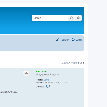
Search
Advanced search
Register
Login
1 post • Page
1
of
1
R-tt Team
Модератор Форума
Posts:
1358
Joined:
14 Nov 2008, 15:53
C
Contact:
o
n
неизвестной
t
a
c
t
R