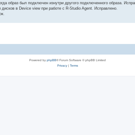
 когда образ был подключен изнутри другого подключенного образа. Испр
исков в Device view при работе с R-Studio Agent. Исправлено.
ок.
Powered by
phpBB
® Forum Software © phpBB Limited
Privacy
|
Terms