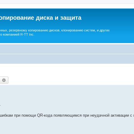
опирование диска и защита
ных, резервному копированию дисков, клонированию систем, и других
о компанией R-TT Inc.
earch
Advanced search
.
ошибкам при помощи QR-кода появляющимся при неудачной активации с 