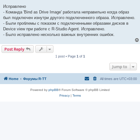
Исправлено
- Команда 'Bind as Drive Image' работала неправильно когда образ
был подключен изнутри другого подключенного образа. Исправлено.
- Были проблемы с показом с подключенными образами дисков в
Device view при работе с R-Studio Agent. Исправлено.
- Было исправлено несколько важных внутренних ошибок.
Post Reply
1 post • Page
1
of
1
Jump to
Home
Форумы R-TT
All times are
UTC+03:00
Powered by
phpBB
® Forum Software © phpBB Limited
Privacy
|
Terms