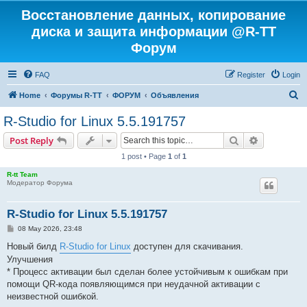
Восстановление данных, копирование
диска и защита информации @R-TT
Форум
FAQ
Register
Login
S
Home
Форумы R-TT
ФОРУМ
Объявления
e
R-Studio for Linux 5.5.191757
a
Search
Advanced s
Post Reply
r
1 post • Page
1
of
1
c
R-tt Team
h
Модератор Форума
R-Studio for Linux 5.5.191757
P
08 May 2026, 23:48
o
s
Новый билд
R-Studio for Linux
доступен для скачивания.
t
Улучшения
* Процесс активации был сделан более устойчивым к ошибкам при
помощи QR-кода появляющимся при неудачной активации с
неизвестной ошибкой.