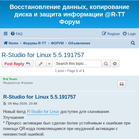
Восстановление данных, копирование
диска и защита информации @R-TT
Форум
FAQ
Register
Login
S
Home
Форумы R-TT
ФОРУМ
Объявления
e
R-Studio for Linux 5.5.191757
a
Search
Advanced s
Post Reply
r
1 post • Page
1
of
1
c
R-tt Team
h
Модератор Форума
R-Studio for Linux 5.5.191757
P
08 May 2026, 23:48
o
s
Новый билд
R-Studio for Linux
доступен для скачивания.
t
Улучшения
* Процесс активации был сделан более устойчивым к ошибкам при
помощи QR-кода появляющимся при неудачной активации с
неизвестной ошибкой.