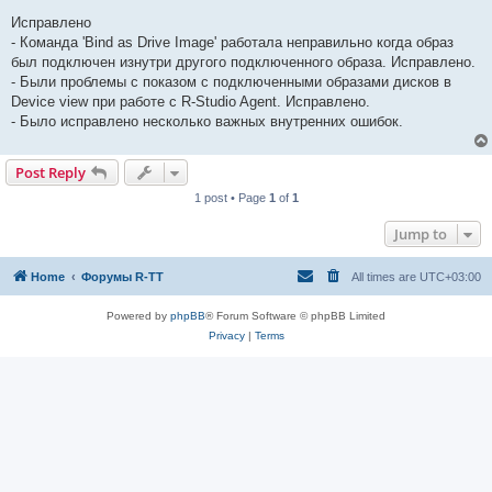
Исправлено
- Команда 'Bind as Drive Image' работала неправильно когда образ
был подключен изнутри другого подключенного образа. Исправлено.
- Были проблемы с показом с подключенными образами дисков в
Device view при работе с R-Studio Agent. Исправлено.
- Было исправлено несколько важных внутренних ошибок.
Post Reply
1 post • Page
1
of
1
Jump to
Home
Форумы R-TT
All times are
UTC+03:00
Powered by
phpBB
® Forum Software © phpBB Limited
Privacy
|
Terms