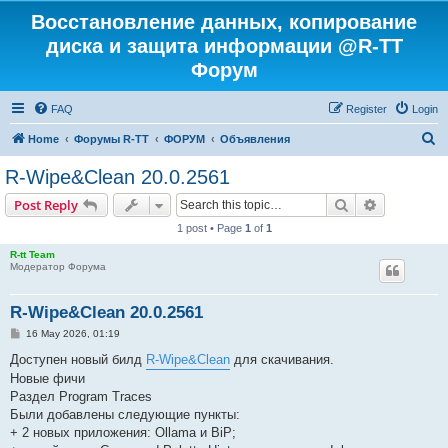
Восстановление данных, копирование
диска и защита информации @R-TT
Форум
FAQ
Register
Login
S
Home
Форумы R-TT
ФОРУМ
Объявления
e
R-Wipe&Clean 20.0.2561
a
Search
Advanced s
Post Reply
r
1 post • Page
1
of
1
c
R-tt Team
h
Модератор Форума
R-Wipe&Clean 20.0.2561
P
16 May 2026, 01:19
o
s
Доступен новый билд
R-Wipe&Clean
для скачивания.
t
Новые фичи
Раздел Program Traces
Были добавлены следующие пункты:
+ 2 новых приложения: Ollama и BiP;