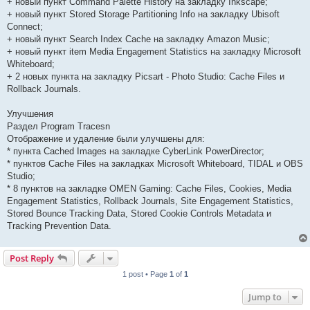
+ новый пункт Command Palette History на закладку Inkscape;
+ новый пункт Stored Storage Partitioning Info на закладку Ubisoft
Connect;
+ новый пункт Search Index Cache на закладку Amazon Music;
+ новый пункт item Media Engagement Statistics на закладку Microsoft
Whiteboard;
+ 2 новых пункта на закладку Picsart - Photo Studio: Cache Files и
Rollback Journals.
Улучшения
Раздел Program Tracesn
Отображение и удаление были улучшены для:
* пункта Cached Images на закладке CyberLink PowerDirector;
* пунктов Cache Files на закладках Microsoft Whiteboard, TIDAL и OBS
Studio;
* 8 пунктов на закладке OMEN Gaming: Cache Files, Cookies, Media
Engagement Statistics, Rollback Journals, Site Engagement Statistics,
Stored Bounce Tracking Data, Stored Cookie Controls Metadata и
Tracking Prevention Data.
Post Reply
1 post • Page
1
of
1
Jump to