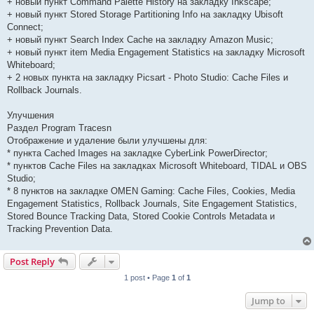
+ новый пункт Command Palette History на закладку Inkscape;
+ новый пункт Stored Storage Partitioning Info на закладку Ubisoft
Connect;
+ новый пункт Search Index Cache на закладку Amazon Music;
+ новый пункт item Media Engagement Statistics на закладку Microsoft
Whiteboard;
+ 2 новых пункта на закладку Picsart - Photo Studio: Cache Files и
Rollback Journals.
Улучшения
Раздел Program Tracesn
Отображение и удаление были улучшены для:
* пункта Cached Images на закладке CyberLink PowerDirector;
* пунктов Cache Files на закладках Microsoft Whiteboard, TIDAL и OBS
Studio;
* 8 пунктов на закладке OMEN Gaming: Cache Files, Cookies, Media
Engagement Statistics, Rollback Journals, Site Engagement Statistics,
Stored Bounce Tracking Data, Stored Cookie Controls Metadata и
Tracking Prevention Data.
Post Reply
1 post • Page
1
of
1
Jump to