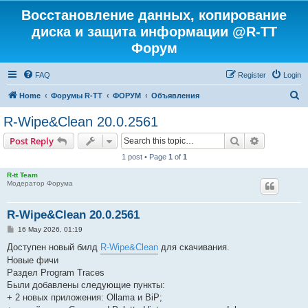
Восстановление данных, копирование
диска и защита информации @R-TT
Форум
FAQ
Register
Login
S
Home
Форумы R-TT
ФОРУМ
Объявления
e
R-Wipe&Clean 20.0.2561
a
Search
Advanced s
Post Reply
r
1 post • Page
1
of
1
c
R-tt Team
h
Модератор Форума
R-Wipe&Clean 20.0.2561
P
16 May 2026, 01:19
o
s
Доступен новый билд
R-Wipe&Clean
для скачивания.
t
Новые фичи
Раздел Program Traces
Были добавлены следующие пункты:
+ 2 новых приложения: Ollama и BiP;