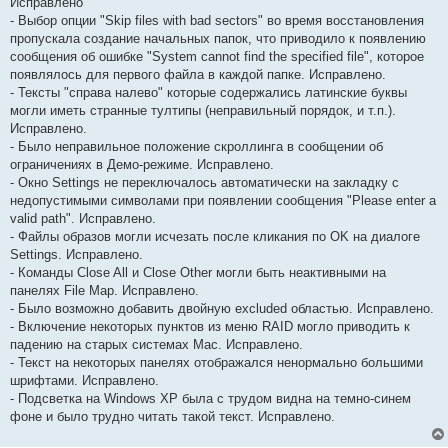
Исправлено
- Выбор опции "Skip files with bad sectors" во время восстановления
пропускала создание начальных папок, что приводило к появлению
сообщения об ошибке "System cannot find the specified file", которое
появлялось для первого файла в каждой папке. Исправлено.
- Тексты "справа налево" которые содержались латинские буквы
могли иметь странные тултипы (неправильный порядок, и т.п.).
Исправлено.
- Было неправильное положение скроллинга в сообщении об
ограничениях в Демо-режиме. Исправлено.
- Окно Settings не переключалось автоматически на закладку с
недопустимыми символами при появлении сообщения "Please enter a
valid path". Исправлено.
- Файлы образов могли исчезать после кликания по OK на диалоге
Settings. Исправлено.
- Команды Close All и Close Other могли быть неактивными на
панелях File Map. Исправлено.
- Было возможно добавить двойную excluded областью. Исправлено.
- Включение некоторых пунктов из меню RAID могло приводить к
падению на старых системах Mac. Исправлено.
- Текст на некоторых панелях отображался ненормально большими
шрифтами. Исправлено.
- Подсветка на Windows XP была с трудом видна на темно-синем
фоне и было трудно читать такой текст. Исправлено.