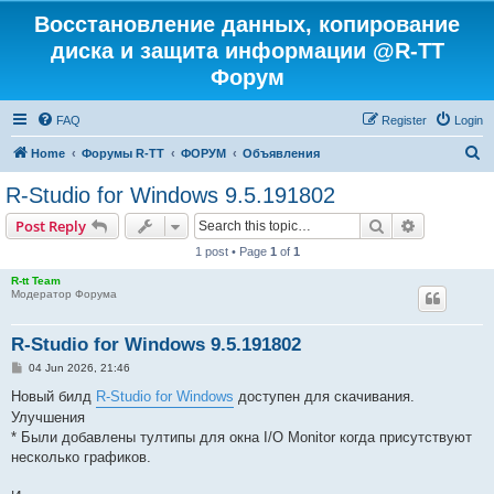
Восстановление данных, копирование
диска и защита информации @R-TT
Форум
FAQ
Register
Login
S
Home
Форумы R-TT
ФОРУМ
Объявления
e
R-Studio for Windows 9.5.191802
a
Search
Advanced s
Post Reply
r
1 post • Page
1
of
1
c
R-tt Team
h
Модератор Форума
R-Studio for Windows 9.5.191802
P
04 Jun 2026, 21:46
o
s
Новый билд
R-Studio for Windows
доступен для скачивания.
t
Улучшения
* Были добавлены тултипы для окна I/O Monitor когда присутствуют
несколько графиков.