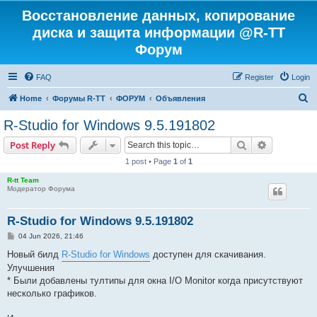
Восстановление данных, копирование
диска и защита информации @R-TT
Форум
FAQ
Register
Login
S
Home
Форумы R-TT
ФОРУМ
Объявления
e
R-Studio for Windows 9.5.191802
a
Search
Advanced s
Post Reply
r
1 post • Page
1
of
1
c
R-tt Team
h
Модератор Форума
R-Studio for Windows 9.5.191802
P
04 Jun 2026, 21:46
o
s
Новый билд
R-Studio for Windows
доступен для скачивания.
t
Улучшения
* Были добавлены тултипы для окна I/O Monitor когда присутствуют
несколько графиков.