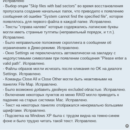
Исправлено
- Выбор опции "Skip files with bad sectors" во время восстановления
пропускала создание начальных папок, что приводило к появлению
сообщения об ошибке "System cannot find the specified file", которое
появлялось для первого файла в каждой папке. Исправлено.
- Тексты "справа налево" которые содержались латинские буквы
могли иметь странные тултипы (неправильный порядок, и т.п.).
Исправлено.
- Было неправильное положение скроллинга в сообщении об
ограничениях в Демо-режиме. Исправлено.
- Окно Settings не переключалось автоматически на закладку с
недопустимыми символами при появлении сообщения "Please enter a
valid path". Исправлено.
- Файлы образов могли исчезать после кликания по OK на диалоге
Settings. Исправлено.
- Команды Close All и Close Other могли быть неактивными на
панелях File Map. Исправлено.
- Было возможно добавить двойную excluded областью. Исправлено.
- Включение некоторых пунктов из меню RAID могло приводить к
падению на старых системах Mac. Исправлено.
- Текст на некоторых панелях отображался ненормально большими
шрифтами. Исправлено.
- Подсветка на Windows XP была с трудом видна на темно-синем
фоне и было трудно читать такой текст. Исправлено.