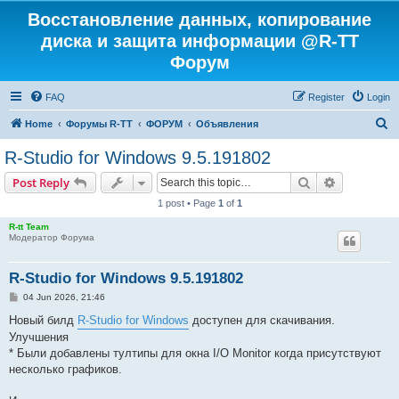
Восстановление данных, копирование
диска и защита информации @R-TT
Форум
FAQ
Register
Login
S
Home
Форумы R-TT
ФОРУМ
Объявления
e
R-Studio for Windows 9.5.191802
a
Search
Advanced s
Post Reply
r
1 post • Page
1
of
1
c
R-tt Team
h
Модератор Форума
R-Studio for Windows 9.5.191802
P
04 Jun 2026, 21:46
o
s
Новый билд
R-Studio for Windows
доступен для скачивания.
t
Улучшения
* Были добавлены тултипы для окна I/O Monitor когда присутствуют
несколько графиков.