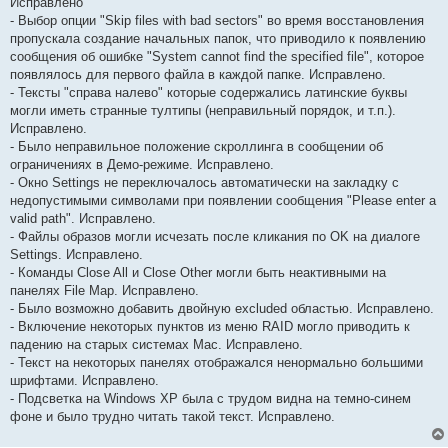
Исправлено
- Выбор опции "Skip files with bad sectors" во время восстановления
пропускала создание начальных папок, что приводило к появлению
сообщения об ошибке "System cannot find the specified file", которое
появлялось для первого файла в каждой папке. Исправлено.
- Тексты "справа налево" которые содержались латинские буквы
могли иметь странные тултипы (неправильный порядок, и т.п.).
Исправлено.
- Было неправильное положение скроллинга в сообщении об
ограничениях в Демо-режиме. Исправлено.
- Окно Settings не переключалось автоматически на закладку с
недопустимыми символами при появлении сообщения "Please enter a
valid path". Исправлено.
- Файлы образов могли исчезать после кликания по OK на диалоге
Settings. Исправлено.
- Команды Close All и Close Other могли быть неактивными на
панелях File Map. Исправлено.
- Было возможно добавить двойную excluded областью. Исправлено.
- Включение некоторых пунктов из меню RAID могло приводить к
падению на старых системах Mac. Исправлено.
- Текст на некоторых панелях отображался ненормально большими
шрифтами. Исправлено.
- Подсветка на Windows XP была с трудом видна на темно-синем
фоне и было трудно читать такой текст. Исправлено.