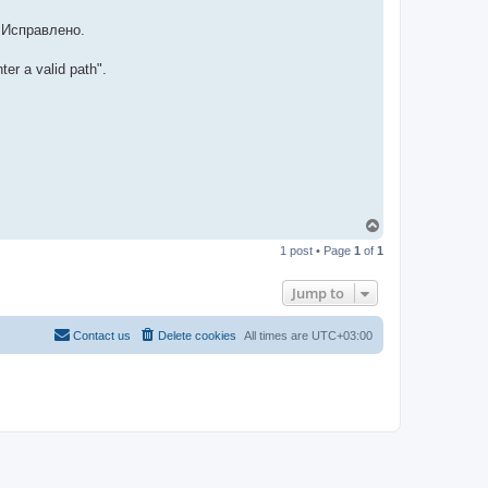
-
t
 Исправлено.
t
T
e
r a valid path".
a
m
T
o
1 post • Page
1
of
1
p
Jump to
Contact us
Delete cookies
All times are
UTC+03:00