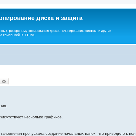
опирование диска и защита
ных, резервному копированию дисков, клонированию систем, и других
о компанией R-TT Inc.
earch
Advanced search
ния.
присутствуют несколько графиков.
 восстановления пропускала создание начальных папок, что приводило к п