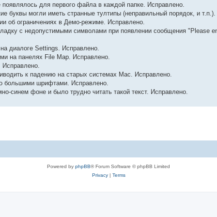
орое появлялось для первого файла в каждой папке. Исправлено.
ие буквы могли иметь странные тултипы (неправильный порядок, и т.п.).
ии об ограничениях в Демо-режиме. Исправлено.
кладку с недопустимыми символами при появлении сообщения "Please ente
на диалоге Settings. Исправлено.
ыми на панелях File Map. Исправлено.
. Исправлено.
иводить к падению на старых системах Mac. Исправлено.
но большими шрифтами. Исправлено.
но-синем фоне и было трудно читать такой текст. Исправлено.
Powered by
phpBB
® Forum Software © phpBB Limited
Privacy
|
Terms