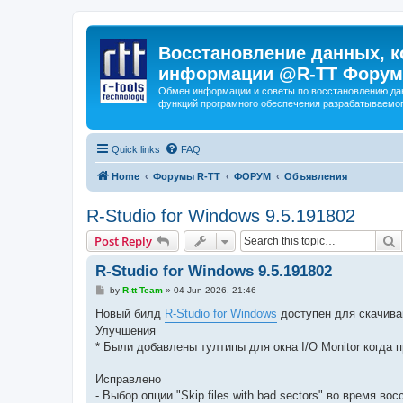
Восстановление данных, к
информации @R-TT Форум
Обмен информации и советы по восстановлению дан
функций програмного обеспечения разрабатываемог
Quick links
FAQ
Home
Форумы R-TT
ФОРУМ
Объявления
R-Studio for Windows 9.5.191802
S
Post Reply
R-Studio for Windows 9.5.191802
P
by
R-tt Team
»
04 Jun 2026, 21:46
o
s
Новый билд
R-Studio for Windows
доступен для скачива
t
Улучшения
* Были добавлены тултипы для окна I/O Monitor когда 
Исправлено
- Выбор опции "Skip files with bad sectors" во время