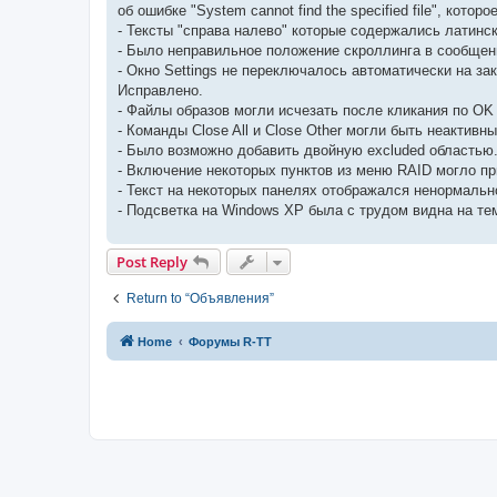
об ошибке "System cannot find the specified file", кот
- Тексты "справа налево" которые содержались латинск
- Было неправильное положение скроллинга в сообщен
- Окно Settings не переключалось автоматически на за
Исправлено.
- Файлы образов могли исчезать после кликания по OK 
- Команды Close All и Close Other могли быть неактивн
- Было возможно добавить двойную excluded областью
- Включение некоторых пунктов из меню RAID могло пр
- Текст на некоторых панелях отображался ненормаль
- Подсветка на Windows XP была с трудом видна на тем
Post Reply
Return to “Объявления”
Home
Форумы R-TT