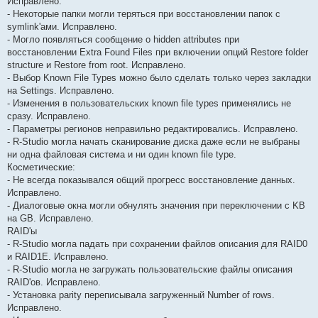
Исправлено:
- Некоторые папки могли теряться при восстановлении папок с
symlink'ами. Исправлено.
- Могло появляться сообщение о hidden attributes при
восстановлении Extra Found Files при включении опций Restore folder
structure и Restore from root. Исправлено.
- Выбор Known File Types можно было сделать только через закладки
на Settings. Исправлено.
- Изменения в пользовательских known file types применялись не
сразу. Исправлено.
- Параметры регионов неправильно редактировались. Исправлено.
- R-Studio могла начать сканирование диска даже если не выбраны
ни одна файловая система и ни один known file type.
Косметические:
- Не всегда показывался общий прогресс восстановление данных.
Исправлено.
- Диалоговые окна могли обнулять значения при переключении с KB
на GB. Исправлено.
RAID'ы
- R-Studio могла падать при сохранении файлов описания для RAID0
и RAID1E. Исправлено.
- R-Studio могла не загружать пользовательские файлы описания
RAID'ов. Исправлено.
- Установка parity переписывала загруженный Number of rows.
Исправлено.