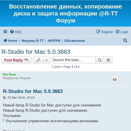
Восстановление данных, копирование
диска и защита информации @R-TT
Форум
FAQ
Register
Login
S
Home
Форумы R-TT
ФОРУМ
Объявления
e
R-Studio for Mac 5.0.3663
a
Search
Advanced s
Post Reply
r
1 post • Page
1
of
1
c
R-tt Team
h
Модератор Форума
R-Studio for Mac 5.0.3663
P
25 Mar 2016, 15:24
o
s
Новый билд R-Studio for Mac доступен для скачивания.
t
Новый билд R-Studio доступен для скачивания.
Улучшено:
* Улучшенное управление исключающими регионами.