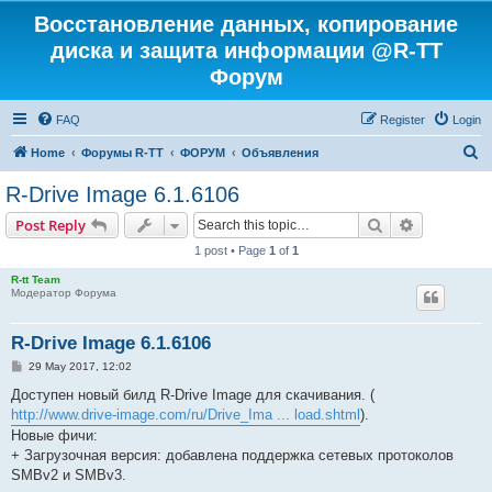
Восстановление данных, копирование
диска и защита информации @R-TT
Форум
FAQ
Register
Login
S
Home
Форумы R-TT
ФОРУМ
Объявления
e
R-Drive Image 6.1.6106
a
Search
Advanced s
Post Reply
r
1 post • Page
1
of
1
c
R-tt Team
h
Модератор Форума
R-Drive Image 6.1.6106
P
29 May 2017, 12:02
o
s
Доступен новый билд R-Drive Image для скачивания. (
t
http://www.drive-image.com/ru/Drive_Ima ... load.shtml
).
Новые фичи:
+ Загрузочная версия: добавлена поддержка сетевых протоколов
SMBv2 и SMBv3.