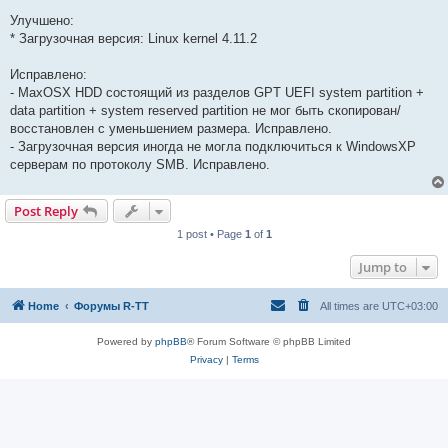
Улучшено:
* Загрузочная версия: Linux kernel 4.11.2
Исправлено:
- MaxOSX HDD состоящий из разделов GPT UEFI system partition +
data partition + system reserved partition не мог быть скопирован/
восстановлен с уменьшением размера. Исправлено.
- Загрузочная версия иногда не могла подключиться к WindowsXP
серверам по протоколу SMB. Исправлено.
Post Reply
1 post • Page
1
of
1
Jump to
Home
Форумы R-TT
All times are
UTC+03:00
Powered by
phpBB
® Forum Software © phpBB Limited
Privacy
|
Terms