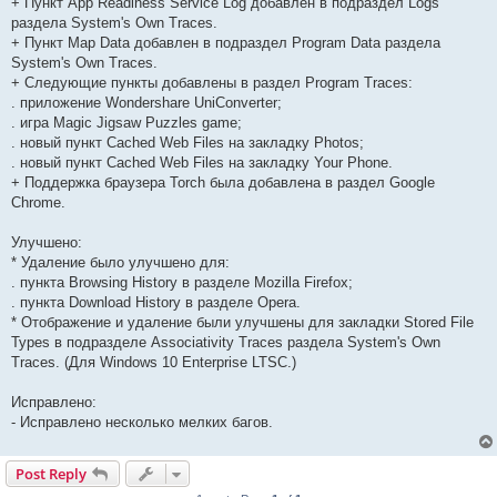
+ Пункт App Readiness Service Log добавлен в подраздел Logs
раздела System's Own Traces.
+ Пункт Map Data добавлен в подраздел Program Data раздела
System's Own Traces.
+ Следующие пункты добавлены в раздел Program Traces:
. приложение Wondershare UniConverter;
. игра Magic Jigsaw Puzzles game;
. новый пункт Cached Web Files на закладку Photos;
. новый пункт Cached Web Files на закладку Your Phone.
+ Поддержка браузера Torch была добавлена в раздел Google
Chrome.
Улучшено:
* Удаление было улучшено для:
. пункта Browsing History в разделе Mozilla Firefox;
. пункта Download History в разделе Opera.
* Отображение и удаление были улучшены для закладки Stored File
Types в подразделе Associativity Traces раздела System's Own
Traces. (Для Windows 10 Enterprise LTSC.)
Исправлено:
- Исправлено несколько мелких багов.
Post Reply