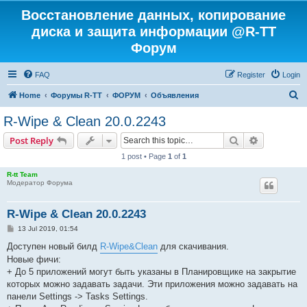
Восстановление данных, копирование
диска и защита информации @R-TT
Форум
FAQ
Register
Login
S
Home
Форумы R-TT
ФОРУМ
Объявления
e
R-Wipe & Clean 20.0.2243
a
Search
Advanced s
Post Reply
r
1 post • Page
1
of
1
c
R-tt Team
h
Модератор Форума
R-Wipe & Clean 20.0.2243
P
13 Jul 2019, 01:54
o
s
Доступен новый билд
R-Wipe&Clean
для скачивания.
t
Новые фичи:
+ До 5 приложений могут быть указаны в Планировщике на закрытие
которых можно задавать задачи. Эти приложения можно задавать на
панели Settings -> Tasks Settings.