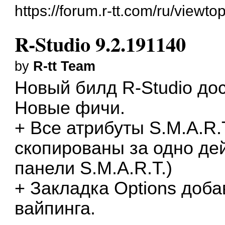
https://forum.r-tt.com/ru/viewt
R-Studio 9.2.191140
by
R-tt Team
Новый билд
R-Studio
дос
Новые фичи.
+ Все атрибуты S.M.A.R.
скопированы за одно дей
панели S.M.A.R.T.)
+ Закладка Options доба
вайпинга.