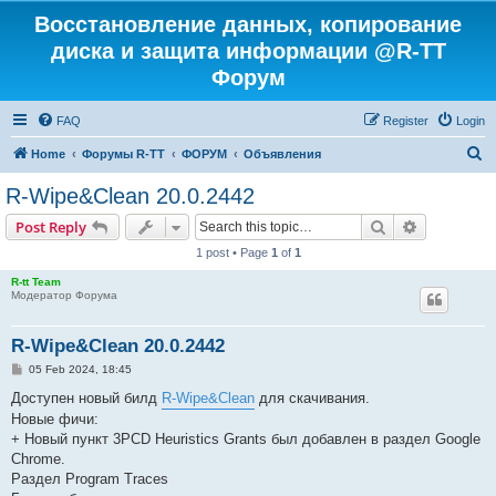
Восстановление данных, копирование
диска и защита информации @R-TT
Форум
FAQ
Register
Login
S
Home
Форумы R-TT
ФОРУМ
Объявления
e
R-Wipe&Clean 20.0.2442
a
Search
Advanced s
Post Reply
r
1 post • Page
1
of
1
c
R-tt Team
h
Модератор Форума
R-Wipe&Clean 20.0.2442
P
05 Feb 2024, 18:45
o
s
Доступен новый билд
R-Wipe&Clean
для скачивания.
t
Новые фичи:
+ Новый пункт 3PCD Heuristics Grants был добавлен в раздел Google
Chrome.
Раздел Program Traces