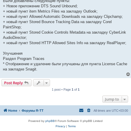
Были добавлены следующие пункты:
+ Новое приложение DTS Sound Unbound;
+ новый пункт item Metrics Files на закладку Outlook;
+ новый пункт Allowed Automatic Downloads на закладку Clipchamp;
+ новый пункт Stored Bounce Tracking Data на закладку Corel
PaintShop;
+ новый пункт Stored Cookie Controls Metadata на закладку CyberLink
AudioDirector;
+ новый пункт Stored HTTP Allowed Sites Info на закладку RealPlayer;
Улучшения
Раздел Program Traces
* Отображение и удаление были улучшены для пункта License Cache
на закладке Snagit.
Post Reply
1 post • Page
1
of
1
Jump to
Home
Форумы R-TT
All times are
UTC+03:00
Powered by
phpBB
® Forum Software © phpBB Limited
Privacy
|
Terms