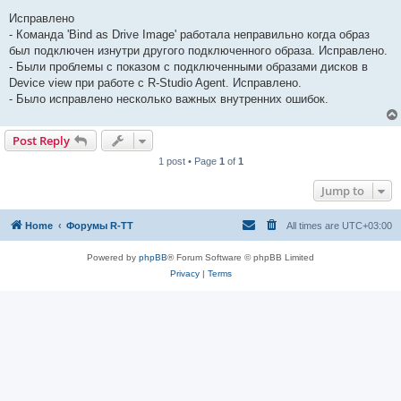
Исправлено
- Команда 'Bind as Drive Image' работала неправильно когда образ
был подключен изнутри другого подключенного образа. Исправлено.
- Были проблемы с показом с подключенными образами дисков в
Device view при работе с R-Studio Agent. Исправлено.
- Было исправлено несколько важных внутренних ошибок.
Post Reply
1 post • Page
1
of
1
Jump to
Home
Форумы R-TT
All times are
UTC+03:00
Powered by
phpBB
® Forum Software © phpBB Limited
Privacy
|
Terms