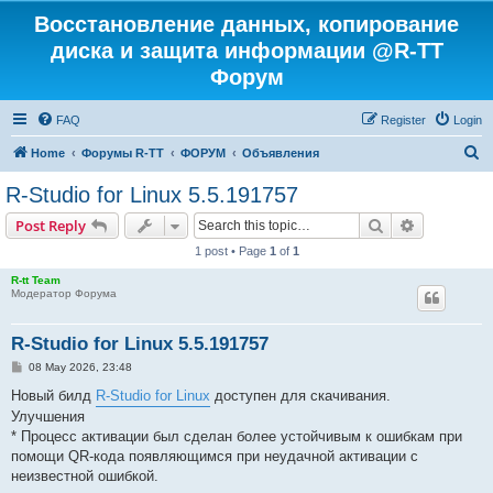
Восстановление данных, копирование
диска и защита информации @R-TT
Форум
FAQ
Register
Login
S
Home
Форумы R-TT
ФОРУМ
Объявления
e
R-Studio for Linux 5.5.191757
a
Search
Advanced s
Post Reply
r
1 post • Page
1
of
1
c
R-tt Team
h
Модератор Форума
R-Studio for Linux 5.5.191757
P
08 May 2026, 23:48
o
s
Новый билд
R-Studio for Linux
доступен для скачивания.
t
Улучшения
* Процесс активации был сделан более устойчивым к ошибкам при
помощи QR-кода появляющимся при неудачной активации с
неизвестной ошибкой.