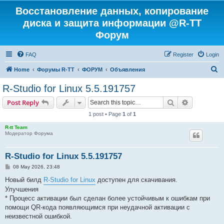
Восстановление данных, копирование
диска и защита информации @R-TT
Форум
FAQ
Register
Login
S
Home
Форумы R-TT
ФОРУМ
Объявления
e
R-Studio for Linux 5.5.191757
a
Search
Advanced s
Post Reply
r
1 post • Page
1
of
1
c
R-tt Team
h
Модератор Форума
R-Studio for Linux 5.5.191757
P
08 May 2026, 23:48
o
s
Новый билд
R-Studio for Linux
доступен для скачивания.
t
Улучшения
* Процесс активации был сделан более устойчивым к ошибкам при
помощи QR-кода появляющимся при неудачной активации с
неизвестной ошибкой.