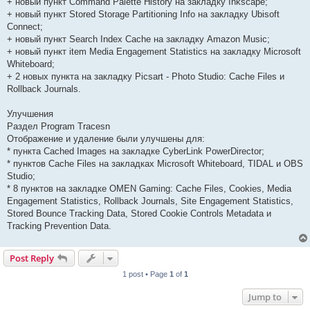
+ новый пункт Command Palette History на закладку Inkscape;
+ новый пункт Stored Storage Partitioning Info на закладку Ubisoft
Connect;
+ новый пункт Search Index Cache на закладку Amazon Music;
+ новый пункт item Media Engagement Statistics на закладку Microsoft
Whiteboard;
+ 2 новых пункта на закладку Picsart - Photo Studio: Cache Files и
Rollback Journals.
Улучшения
Раздел Program Tracesn
Отображение и удаление были улучшены для:
* пункта Cached Images на закладке CyberLink PowerDirector;
* пунктов Cache Files на закладках Microsoft Whiteboard, TIDAL и OBS
Studio;
* 8 пунктов на закладке OMEN Gaming: Cache Files, Cookies, Media
Engagement Statistics, Rollback Journals, Site Engagement Statistics,
Stored Bounce Tracking Data, Stored Cookie Controls Metadata и
Tracking Prevention Data.
Post Reply
1 post • Page
1
of
1
Jump to