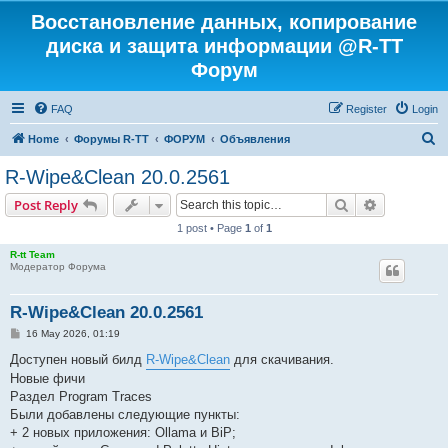
Восстановление данных, копирование
диска и защита информации @R-TT
Форум
FAQ
Register
Login
S
Home
Форумы R-TT
ФОРУМ
Объявления
e
R-Wipe&Clean 20.0.2561
a
Search
Advanced s
Post Reply
r
1 post • Page
1
of
1
c
R-tt Team
h
Модератор Форума
R-Wipe&Clean 20.0.2561
P
16 May 2026, 01:19
o
s
Доступен новый билд
R-Wipe&Clean
для скачивания.
t
Новые фичи
Раздел Program Traces
Были добавлены следующие пункты:
+ 2 новых приложения: Ollama и BiP;