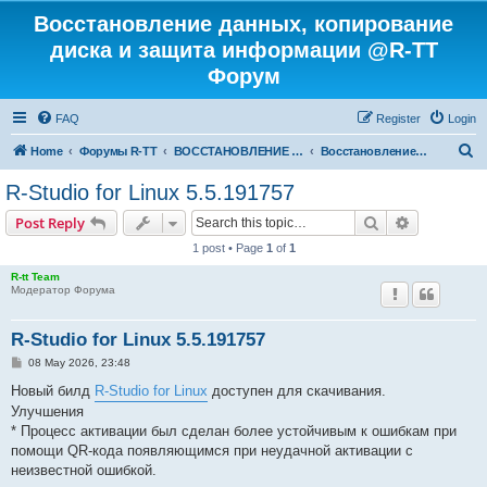
Восстановление данных, копирование
диска и защита информации @R-TT
Форум
FAQ
Register
Login
S
Home
Форумы R-TT
ВОССТАНОВЛЕНИЕ ДАННЫХ И УДАЛЕННЫХ ФАЙЛОВ
Восстановление данных
e
R-Studio for Linux 5.5.191757
a
Search
Advanced s
Post Reply
r
1 post • Page
1
of
1
c
R-tt Team
h
Модератор Форума
R-Studio for Linux 5.5.191757
P
08 May 2026, 23:48
o
s
Новый билд
R-Studio for Linux
доступен для скачивания.
t
Улучшения
* Процесс активации был сделан более устойчивым к ошибкам при
помощи QR-кода появляющимся при неудачной активации с
неизвестной ошибкой.