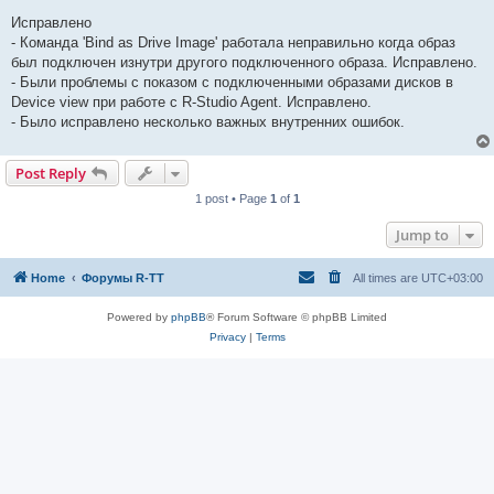
Исправлено
- Команда 'Bind as Drive Image' работала неправильно когда образ
был подключен изнутри другого подключенного образа. Исправлено.
- Были проблемы с показом с подключенными образами дисков в
Device view при работе с R-Studio Agent. Исправлено.
- Было исправлено несколько важных внутренних ошибок.
Post Reply
1 post • Page
1
of
1
Jump to
Home
Форумы R-TT
All times are
UTC+03:00
Powered by
phpBB
® Forum Software © phpBB Limited
Privacy
|
Terms