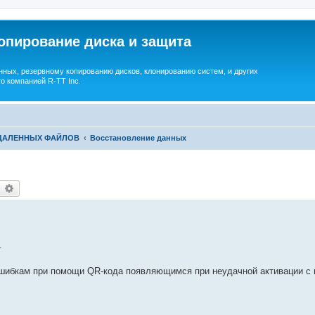
опирование диска и защита
ных, резервному копированию дисков, клонированию систем, и других
о компанией R-TT Inc.
УДАЛЕННЫХ ФАЙЛОВ
Восстановление данных
earch
Advanced search
.
ошибкам при помощи QR-кода появляющимся при неудачной активации с 