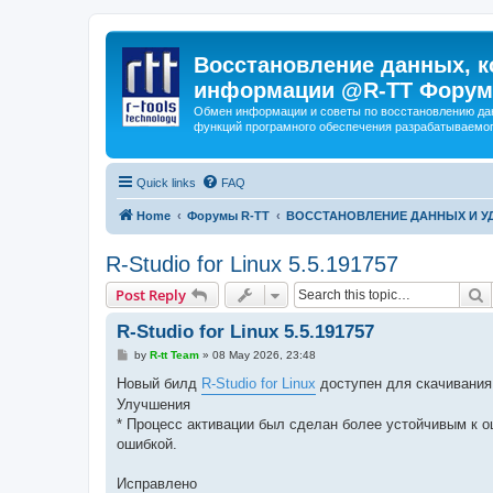
Восстановление данных, к
информации @R-TT Форум
Обмен информации и советы по восстановлению дан
функций програмного обеспечения разрабатываемог
Quick links
FAQ
Home
Форумы R-TT
ВОССТАНОВЛЕНИЕ ДАННЫХ И 
R-Studio for Linux 5.5.191757
S
Post Reply
R-Studio for Linux 5.5.191757
P
by
R-tt Team
»
08 May 2026, 23:48
o
s
Новый билд
R-Studio for Linux
доступен для скачивания
t
Улучшения
* Процесс активации был сделан более устойчивым к 
ошибкой.
Исправлено