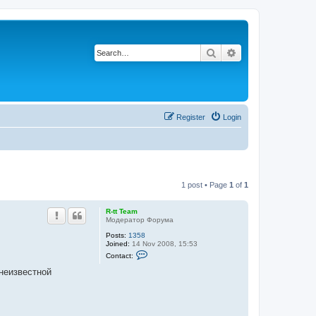
Search
Advanced search
Register
Login
1 post • Page
1
of
1
R-tt Team
Модератор Форума
Posts:
1358
Joined:
14 Nov 2008, 15:53
C
Contact:
o
n
неизвестной
t
a
c
t
R