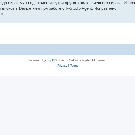
 когда образ был подключен изнутри другого подключенного образа. Испр
исков в Device view при работе с R-Studio Agent. Исправлено.
ок.
Powered by
phpBB
® Forum Software © phpBB Limited
Privacy
|
Terms