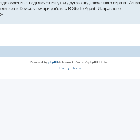
 когда образ был подключен изнутри другого подключенного образа. Испр
исков в Device view при работе с R-Studio Agent. Исправлено.
ок.
Powered by
phpBB
® Forum Software © phpBB Limited
Privacy
|
Terms