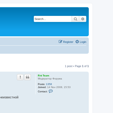
Search
Advanced search
Register
Login
1 post • Page
1
of
1
R-tt Team
Модератор Форума
Posts:
1358
Joined:
14 Nov 2008, 15:53
C
Contact:
o
n
неизвестной
t
a
c
t
R