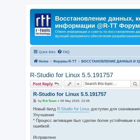
Восстановление данных, к
информации @R-TT Форум
Обмен информации и советы по восстановлению дан
функций програмного обеспечения разрабатываемог
Quick links
FAQ
Home
Форумы R-TT
ВОССТАНОВЛЕНИЕ ДАННЫХ И 
R-Studio for Linux 5.5.191757
S
Post Reply
R-Studio for Linux 5.5.191757
P
by
R-tt Team
»
08 May 2026, 23:48
o
s
Новый билд
R-Studio for Linux
доступен для скачивания
t
Улучшения
* Процесс активации был сделан более устойчивым к 
ошибкой.
Исправлено