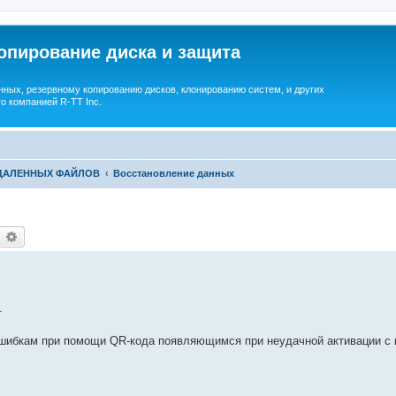
опирование диска и защита
ных, резервному копированию дисков, клонированию систем, и других
о компанией R-TT Inc.
УДАЛЕННЫХ ФАЙЛОВ
Восстановление данных
earch
Advanced search
.
ошибкам при помощи QR-кода появляющимся при неудачной активации с 