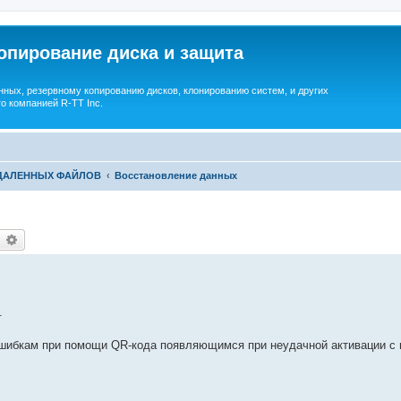
опирование диска и защита
ных, резервному копированию дисков, клонированию систем, и других
о компанией R-TT Inc.
УДАЛЕННЫХ ФАЙЛОВ
Восстановление данных
earch
Advanced search
.
ошибкам при помощи QR-кода появляющимся при неудачной активации с 