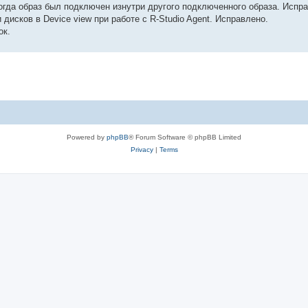
 когда образ был подключен изнутри другого подключенного образа. Испр
исков в Device view при работе с R-Studio Agent. Исправлено.
ок.
Powered by
phpBB
® Forum Software © phpBB Limited
Privacy
|
Terms