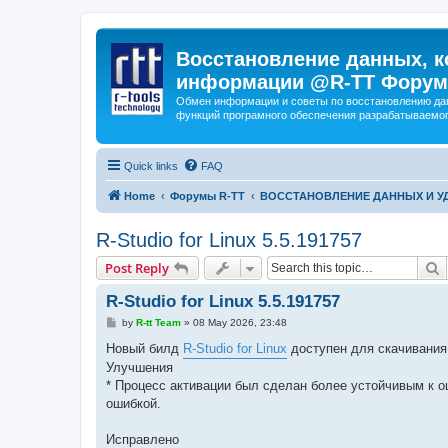
Восстановление данных, к
информации @R-TT Форум
Обмен информации и советы по восстановлению дан
функций програмного обеспечения разрабатываемог
Quick links
FAQ
Home
Форумы R-TT
ВОССТАНОВЛЕНИЕ ДАННЫХ И 
R-Studio for Linux 5.5.191757
S
Post Reply
R-Studio for Linux 5.5.191757
P
by
R-tt Team
»
08 May 2026, 23:48
o
s
Новый билд
R-Studio for Linux
доступен для скачивания
t
Улучшения
* Процесс активации был сделан более устойчивым к 
ошибкой.
Исправлено