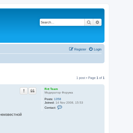
Search
Advanced search
Register
Login
1 post • Page
1
of
1
R-tt Team
Модератор Форума
Posts:
1358
Joined:
14 Nov 2008, 15:53
C
Contact:
o
n
неизвестной
t
a
c
t
R