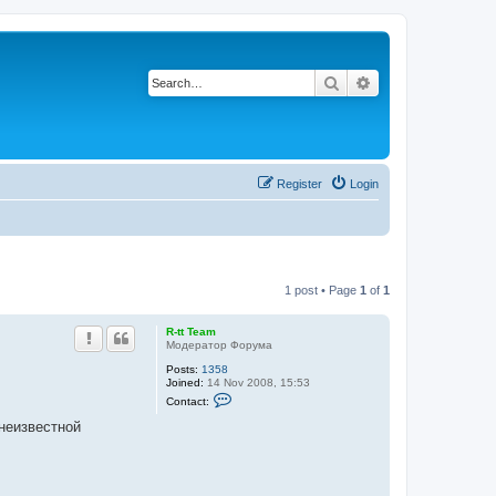
Search
Advanced search
Register
Login
1 post • Page
1
of
1
R-tt Team
Модератор Форума
Posts:
1358
Joined:
14 Nov 2008, 15:53
C
Contact:
o
n
неизвестной
t
a
c
t
R