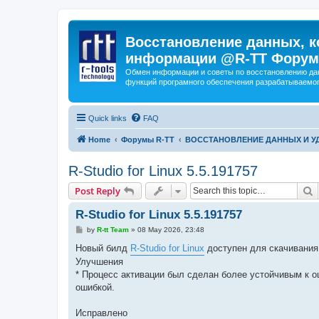
Восстановление данных, к
информации @R-TT Форум
Обмен информации и советы по восстановлению дан
функций програмного обеспечения разрабатываемог
Quick links
FAQ
Home
Форумы R-TT
ВОССТАНОВЛЕНИЕ ДАННЫХ И 
R-Studio for Linux 5.5.191757
S
Post Reply
R-Studio for Linux 5.5.191757
P
by
R-tt Team
»
08 May 2026, 23:48
o
s
Новый билд
R-Studio for Linux
доступен для скачивания
t
Улучшения
* Процесс активации был сделан более устойчивым к 
ошибкой.
Исправлено