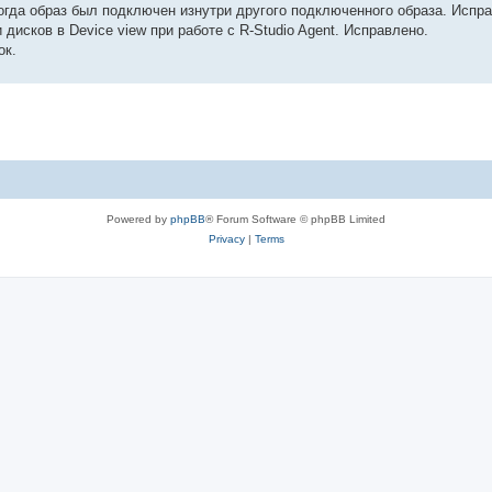
 когда образ был подключен изнутри другого подключенного образа. Испр
исков в Device view при работе с R-Studio Agent. Исправлено.
ок.
Powered by
phpBB
® Forum Software © phpBB Limited
Privacy
|
Terms