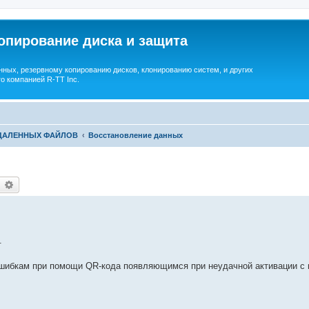
опирование диска и защита
ных, резервному копированию дисков, клонированию систем, и других
о компанией R-TT Inc.
УДАЛЕННЫХ ФАЙЛОВ
Восстановление данных
earch
Advanced search
.
ошибкам при помощи QR-кода появляющимся при неудачной активации с 