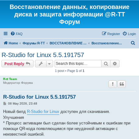
Восстановление данных, копирование
диска и защита информации @R-TT
Форум
FAQ
Register
Login
S
Home
Форумы R-TT
ВОССТАНОВЛЕНИЕ ДАННЫХ И УДАЛЕННЫХ ФАЙЛОВ
Восстановление данных
e
R-Studio for Linux 5.5.191757
a
Search
Advanced s
Post Reply
r
1 post • Page
1
of
1
c
R-tt Team
h
Модератор Форума
R-Studio for Linux 5.5.191757
P
08 May 2026, 23:48
o
s
Новый билд
R-Studio for Linux
доступен для скачивания.
t
Улучшения
* Процесс активации был сделан более устойчивым к ошибкам при
помощи QR-кода появляющимся при неудачной активации с
неизвестной ошибкой.