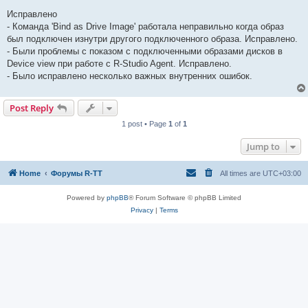
Исправлено
- Команда 'Bind as Drive Image' работала неправильно когда образ
был подключен изнутри другого подключенного образа. Исправлено.
- Были проблемы с показом с подключенными образами дисков в
Device view при работе с R-Studio Agent. Исправлено.
- Было исправлено несколько важных внутренних ошибок.
Post Reply
1 post • Page
1
of
1
Jump to
Home
Форумы R-TT
All times are
UTC+03:00
Powered by
phpBB
® Forum Software © phpBB Limited
Privacy
|
Terms