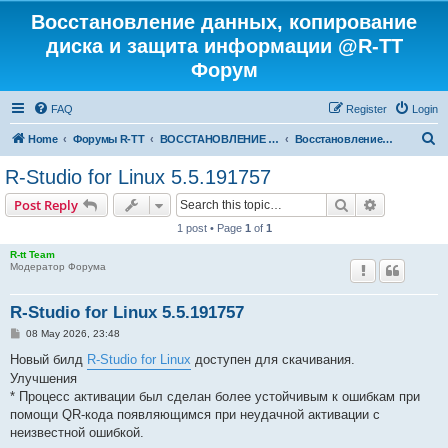
Восстановление данных, копирование
диска и защита информации @R-TT
Форум
FAQ
Register
Login
S
Home
Форумы R-TT
ВОССТАНОВЛЕНИЕ ДАННЫХ И УДАЛЕННЫХ ФАЙЛОВ
Восстановление данных
e
R-Studio for Linux 5.5.191757
a
Search
Advanced s
Post Reply
r
1 post • Page
1
of
1
c
R-tt Team
h
Модератор Форума
R-Studio for Linux 5.5.191757
P
08 May 2026, 23:48
o
s
Новый билд
R-Studio for Linux
доступен для скачивания.
t
Улучшения
* Процесс активации был сделан более устойчивым к ошибкам при
помощи QR-кода появляющимся при неудачной активации с
неизвестной ошибкой.