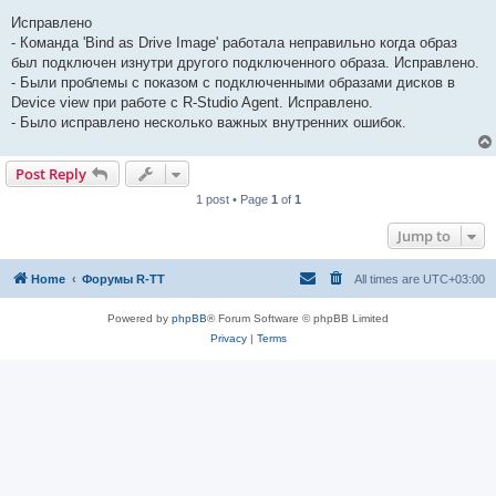
Исправлено
- Команда 'Bind as Drive Image' работала неправильно когда образ
был подключен изнутри другого подключенного образа. Исправлено.
- Были проблемы с показом с подключенными образами дисков в
Device view при работе с R-Studio Agent. Исправлено.
- Было исправлено несколько важных внутренних ошибок.
Post Reply
1 post • Page
1
of
1
Jump to
Home
Форумы R-TT
All times are
UTC+03:00
Powered by
phpBB
® Forum Software © phpBB Limited
Privacy
|
Terms