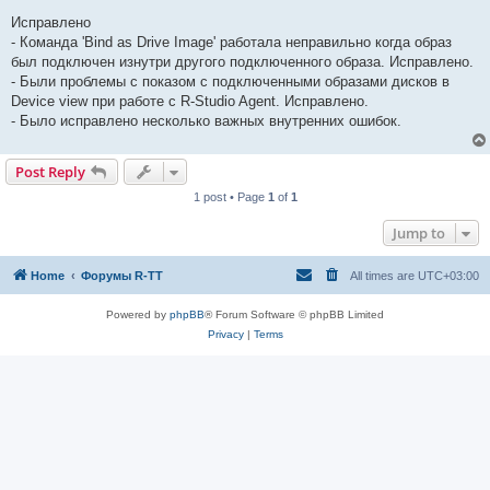
Исправлено
- Команда 'Bind as Drive Image' работала неправильно когда образ
был подключен изнутри другого подключенного образа. Исправлено.
- Были проблемы с показом с подключенными образами дисков в
Device view при работе с R-Studio Agent. Исправлено.
- Было исправлено несколько важных внутренних ошибок.
Post Reply
1 post • Page
1
of
1
Jump to
Home
Форумы R-TT
All times are
UTC+03:00
Powered by
phpBB
® Forum Software © phpBB Limited
Privacy
|
Terms