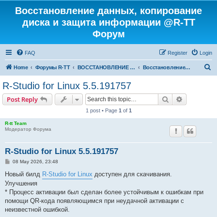
Восстановление данных, копирование
диска и защита информации @R-TT
Форум
FAQ
Register
Login
S
Home
Форумы R-TT
ВОССТАНОВЛЕНИЕ ДАННЫХ И УДАЛЕННЫХ ФАЙЛОВ
Восстановление данных
e
R-Studio for Linux 5.5.191757
a
Search
Advanced s
Post Reply
r
1 post • Page
1
of
1
c
R-tt Team
h
Модератор Форума
R-Studio for Linux 5.5.191757
P
08 May 2026, 23:48
o
s
Новый билд
R-Studio for Linux
доступен для скачивания.
t
Улучшения
* Процесс активации был сделан более устойчивым к ошибкам при
помощи QR-кода появляющимся при неудачной активации с
неизвестной ошибкой.