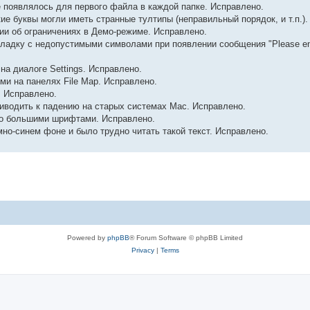
орое появлялось для первого файла в каждой папке. Исправлено.
ие буквы могли иметь странные тултипы (неправильный порядок, и т.п.).
ии об ограничениях в Демо-режиме. Исправлено.
кладку с недопустимыми символами при появлении сообщения "Please ente
на диалоге Settings. Исправлено.
ыми на панелях File Map. Исправлено.
. Исправлено.
иводить к падению на старых системах Mac. Исправлено.
но большими шрифтами. Исправлено.
но-синем фоне и было трудно читать такой текст. Исправлено.
Powered by
phpBB
® Forum Software © phpBB Limited
Privacy
|
Terms