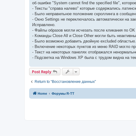
об ошибке "System cannot find the specified file", кот
- Тексты "справа налево" которые содержались латинск
- Было неправильное положение скроллинга в сообщен
- Окно Settings не переключалось автоматически на за
Исправлено.
- Файлы образов могли исчезать после кликания по OK 
- Команды Close All и Close Other могли быть неактивн
- Было возможно добавить двойную excluded областью
- Включение некоторых пунктов из меню RAID могло пр
- Текст на некоторых панелях отображался ненормаль
- Подсветка на Windows XP была с трудом видна на тем
Post Reply
Return to “Восстановление данных”
Home
Форумы R-TT