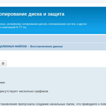
опирование диска и защита
ных, резервному копированию дисков, клонированию систем, и других
о компанией R-TT Inc.
УДАЛЕННЫХ ФАЙЛОВ
Восстановление данных
earch
Advanced search
ния.
присутствуют несколько графиков.
 восстановления пропускала создание начальных папок, что приводило к п