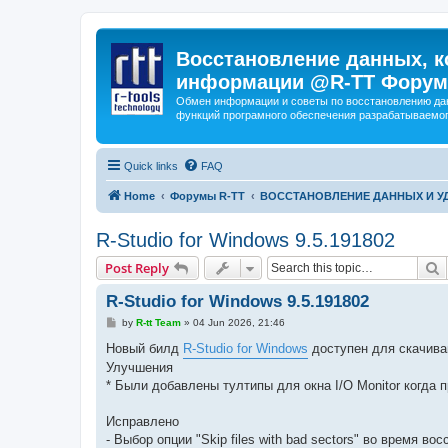
Восстановление данных, к
информации @R-TT Форум
Обмен информации и советы по восстановлению дан
функций програмного обеспечения разрабатываемог
Quick links
FAQ
Home
Форумы R-TT
ВОССТАНОВЛЕНИЕ ДАННЫХ И 
R-Studio for Windows 9.5.191802
S
Post Reply
R-Studio for Windows 9.5.191802
P
by
R-tt Team
»
04 Jun 2026, 21:46
o
s
Новый билд
R-Studio for Windows
доступен для скачива
t
Улучшения
* Были добавлены тултипы для окна I/O Monitor когда 
Исправлено
- Выбор опции "Skip files with bad sectors" во время