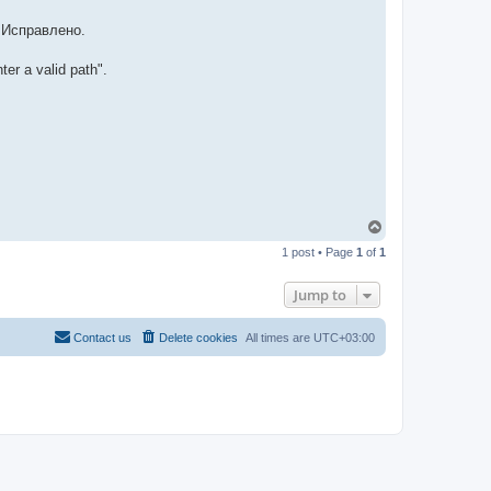
-
t
 Исправлено.
t
T
e
r a valid path".
a
m
T
o
1 post • Page
1
of
1
p
Jump to
Contact us
Delete cookies
All times are
UTC+03:00