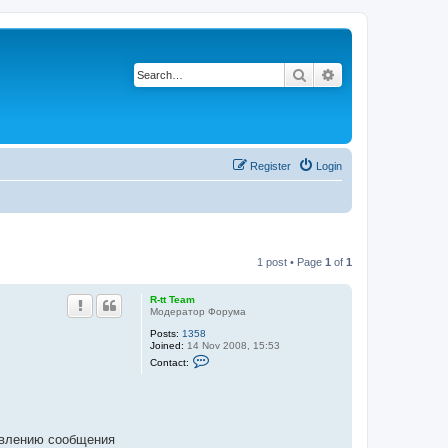
Search
Advanced search
Register
Login
1 post • Page
1
of
1
R-tt Team
Модератор Форума
Posts:
1358
Joined:
14 Nov 2008, 15:53
C
Contact:
o
n
t
a
c
t
оявлению сообщения
R