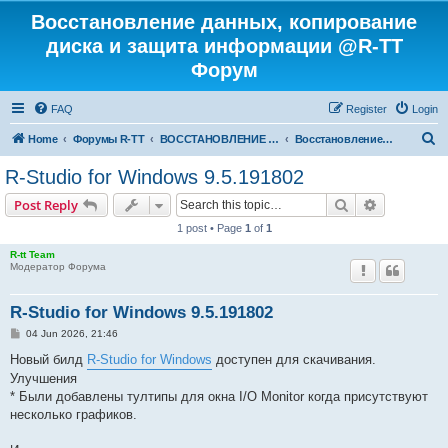
Восстановление данных, копирование
диска и защита информации @R-TT
Форум
FAQ
Register
Login
S
Home
Форумы R-TT
ВОССТАНОВЛЕНИЕ ДАННЫХ И УДАЛЕННЫХ ФАЙЛОВ
Восстановление данных
e
R-Studio for Windows 9.5.191802
a
Search
Advanced s
Post Reply
r
1 post • Page
1
of
1
c
R-tt Team
h
Модератор Форума
R-Studio for Windows 9.5.191802
P
04 Jun 2026, 21:46
o
s
Новый билд
R-Studio for Windows
доступен для скачивания.
t
Улучшения
* Были добавлены тултипы для окна I/O Monitor когда присутствуют
несколько графиков.