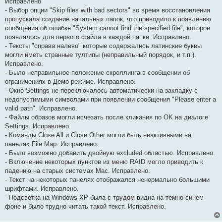
Исправлено
- Выбор опции "Skip files with bad sectors" во время восстановления
пропускала создание начальных папок, что приводило к появлению
сообщения об ошибке "System cannot find the specified file", которое
появлялось для первого файла в каждой папке. Исправлено.
- Тексты "справа налево" которые содержались латинские буквы
могли иметь странные тултипы (неправильный порядок, и т.п.).
Исправлено.
- Было неправильное положение скроллинга в сообщении об
ограничениях в Демо-режиме. Исправлено.
- Окно Settings не переключалось автоматически на закладку с
недопустимыми символами при появлении сообщения "Please enter a
valid path". Исправлено.
- Файлы образов могли исчезать после кликания по OK на диалоге
Settings. Исправлено.
- Команды Close All и Close Other могли быть неактивными на
панелях File Map. Исправлено.
- Было возможно добавить двойную excluded областью. Исправлено.
- Включение некоторых пунктов из меню RAID могло приводить к
падению на старых системах Mac. Исправлено.
- Текст на некоторых панелях отображался ненормально большими
шрифтами. Исправлено.
- Подсветка на Windows XP была с трудом видна на темно-синем
фоне и было трудно читать такой текст. Исправлено.