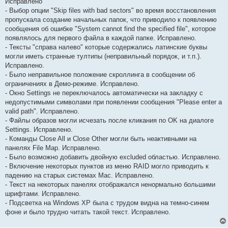
Исправлено
- Выбор опции "Skip files with bad sectors" во время восстановления
пропускала создание начальных папок, что приводило к появлению
сообщения об ошибке "System cannot find the specified file", которое
появлялось для первого файла в каждой папке. Исправлено.
- Тексты "справа налево" которые содержались латинские буквы
могли иметь странные тултипы (неправильный порядок, и т.п.).
Исправлено.
- Было неправильное положение скроллинга в сообщении об
ограничениях в Демо-режиме. Исправлено.
- Окно Settings не переключалось автоматически на закладку с
недопустимыми символами при появлении сообщения "Please enter a
valid path". Исправлено.
- Файлы образов могли исчезать после кликания по OK на диалоге
Settings. Исправлено.
- Команды Close All и Close Other могли быть неактивными на
панелях File Map. Исправлено.
- Было возможно добавить двойную excluded областью. Исправлено.
- Включение некоторых пунктов из меню RAID могло приводить к
падению на старых системах Mac. Исправлено.
- Текст на некоторых панелях отображался ненормально большими
шрифтами. Исправлено.
- Подсветка на Windows XP была с трудом видна на темно-синем
фоне и было трудно читать такой текст. Исправлено.