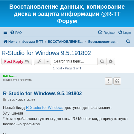
Восстановление данных, копирование
диска и защита информации @R-TT
Форум
FAQ
Register
Login
S
Home
Форумы R-TT
ВОССТАНОВЛЕНИЕ ДАННЫХ И УДАЛЕННЫХ ФАЙЛОВ
Восстановление данных
e
R-Studio for Windows 9.5.191802
a
Search
Advanced s
Post Reply
r
1 post • Page
1
of
1
c
R-tt Team
h
Модератор Форума
R-Studio for Windows 9.5.191802
P
04 Jun 2026, 21:46
o
s
Новый билд
R-Studio for Windows
доступен для скачивания.
t
Улучшения
* Были добавлены тултипы для окна I/O Monitor когда присутствуют
несколько графиков.