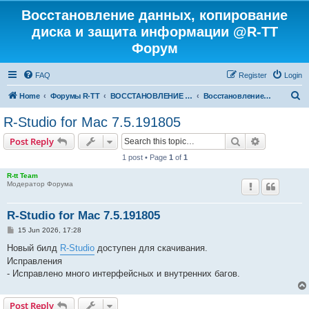
Восстановление данных, копирование
диска и защита информации @R-TT
Форум
FAQ
Register
Login
S
Home
Форумы R-TT
ВОССТАНОВЛЕНИЕ ДАННЫХ И УДАЛЕННЫХ ФАЙЛОВ
Восстановление данных
e
R-Studio for Mac 7.5.191805
a
Search
Advanced s
Post Reply
r
1 post • Page
1
of
1
c
R-tt Team
h
Модератор Форума
R-Studio for Mac 7.5.191805
P
15 Jun 2026, 17:28
o
s
Новый билд
R-Studio
доступен для скачивания.
t
Исправления
- Исправлено много интерфейсных и внутренних багов.
Post Reply