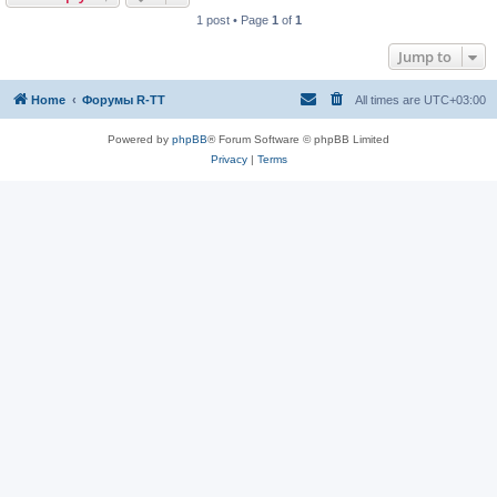
1 post • Page
1
of
1
Jump to
Home
Форумы R-TT
All times are
UTC+03:00
Powered by
phpBB
® Forum Software © phpBB Limited
Privacy
|
Terms