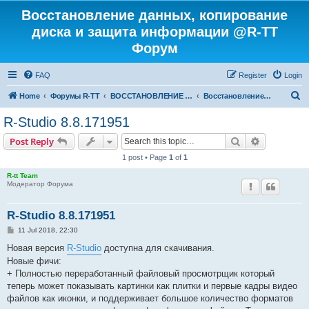
Восстановление данных, копирование
диска и защита информации @R-TT
Форум
FAQ
Register
Login
S
Home
Форумы R-TT
ВОССТАНОВЛЕНИЕ ДАННЫХ И УДАЛЕННЫХ ФАЙЛОВ
Восстановление данных
e
R-Studio 8.8.171951
a
Search
Advanced s
Post Reply
r
1 post • Page
1
of
1
c
R-tt Team
h
Модератор Форума
R-Studio 8.8.171951
P
11 Jul 2018, 22:30
o
s
Новая версия
R-Studio
доступна для скачивания.
t
Новые фичи:
+ Полностью переработанный файловый просмотрщик который
теперь может показывать картинки как плитки и первые кадры видео
файлов как иконки, и поддерживает большое количество форматов