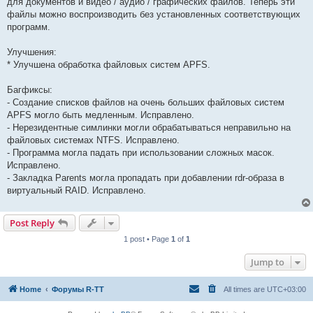
для документов и видео / аудио / графических файлов. Теперь эти
файлы можно воспроизводить без установленных соответствующих
программ.
Улучшения:
* Улучшена обработка файловых систем APFS.
Багфиксы:
- Создание списков файлов на очень больших файловых систем
APFS могло быть медленным. Исправлено.
- Нерезидентные симлинки могли обрабатываться неправильно на
файловых системах NTFS. Исправлено.
- Программа могла падать при использовании сложных масок.
Исправлено.
- Закладка Parents могла пропадать при добавлении rdr-образа в
виртуальный RAID. Исправлено.
Post Reply
1 post • Page
1
of
1
Jump to
Home
Форумы R-TT
All times are
UTC+03:00