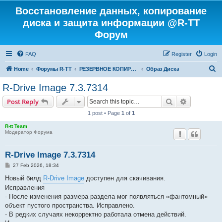
Восстановление данных, копирование
диска и защита информации @R-TT
Форум
FAQ
Register
Login
S
Home
Форумы R-TT
РЕЗЕРВНОЕ КОПИРОВАНИЕ И ВОССТАНОВЛЕНИЕ СИСТЕМ
Образ Диска
e
R-Drive Image 7.3.7314
a
Search
Advanced s
Post Reply
r
1 post • Page
1
of
1
c
R-tt Team
h
Модератор Форума
R-Drive Image 7.3.7314
P
27 Feb 2026, 18:34
o
s
Новый билд
R-Drive Image
доступен для скачивания.
t
Исправления
- После изменения размера раздела мог появляться «фантомный»
объект пустого пространства. Исправлено.
- В редких случаях некорректно работала отмена действий.