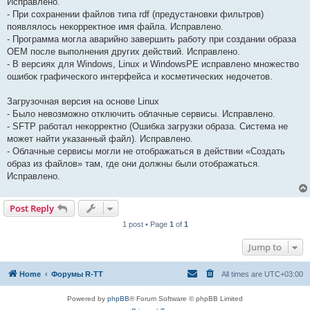
Исправлено.
- При сохранении файлов типа rdf (предустановки фильтров)
появлялось некорректное имя файла. Исправлено.
- Программа могла аварийно завершить работу при создании образа
OEM после выполнения других действий. Исправлено.
- В версиях для Windows, Linux и WindowsPE исправлено множество
ошибок графического интерфейса и косметических недочетов.
Загрузочная версия на основе Linux
- Было невозможно отключить облачные сервисы. Исправлено.
- SFTP работал некорректно (Ошибка загрузки образа. Система не
может найти указанный файл). Исправлено.
- Облачные сервисы могли не отображаться в действии «Создать
образ из файлов» там, где они должны были отображаться.
Исправлено.
Post Reply
1 post • Page
1
of
1
Jump to
Home
Форумы R-TT
All times are
UTC+03:00
Powered by
phpBB
® Forum Software © phpBB Limited