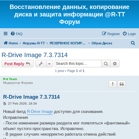
Восстановление данных, копирование
диска и защита информации @R-TT
Форум
FAQ
Register
Login
S
Home
Форумы R-TT
РЕЗЕРВНОЕ КОПИРОВАНИЕ И ВОССТАНОВЛЕНИЕ СИСТЕМ
Образ Диска
e
R-Drive Image 7.3.7314
a
Search
Advanced s
Post Reply
r
1 post • Page
1
of
1
c
R-tt Team
h
Модератор Форума
R-Drive Image 7.3.7314
P
27 Feb 2026, 18:34
o
s
Новый билд
R-Drive Image
доступен для скачивания.
t
Исправления
- После изменения размера раздела мог появляться «фантомный»
объект пустого пространства. Исправлено.
- В редких случаях некорректно работала отмена действий.