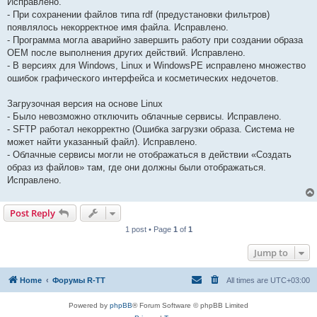
Исправлено.
- При сохранении файлов типа rdf (предустановки фильтров)
появлялось некорректное имя файла. Исправлено.
- Программа могла аварийно завершить работу при создании образа
OEM после выполнения других действий. Исправлено.
- В версиях для Windows, Linux и WindowsPE исправлено множество
ошибок графического интерфейса и косметических недочетов.
Загрузочная версия на основе Linux
- Было невозможно отключить облачные сервисы. Исправлено.
- SFTP работал некорректно (Ошибка загрузки образа. Система не
может найти указанный файл). Исправлено.
- Облачные сервисы могли не отображаться в действии «Создать
образ из файлов» там, где они должны были отображаться.
Исправлено.
Post Reply
1 post • Page
1
of
1
Jump to
Home
Форумы R-TT
All times are
UTC+03:00
Powered by
phpBB
® Forum Software © phpBB Limited