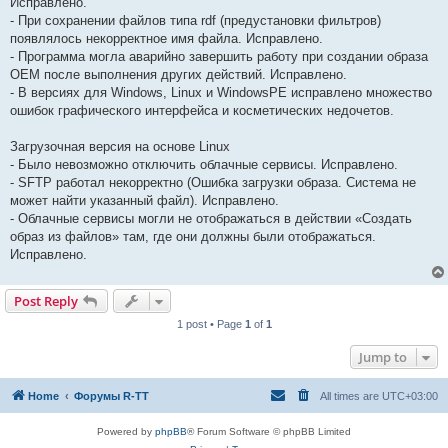
Исправлено.
- При сохранении файлов типа rdf (предустановки фильтров)
появлялось некорректное имя файла. Исправлено.
- Программа могла аварийно завершить работу при создании образа
OEM после выполнения других действий. Исправлено.
- В версиях для Windows, Linux и WindowsPE исправлено множество
ошибок графического интерфейса и косметических недочетов.
Загрузочная версия на основе Linux
- Было невозможно отключить облачные сервисы. Исправлено.
- SFTP работал некорректно (Ошибка загрузки образа. Система не
может найти указанный файл). Исправлено.
- Облачные сервисы могли не отображаться в действии «Создать
образ из файлов» там, где они должны были отображаться.
Исправлено.
Post Reply
1 post • Page
1
of
1
Jump to
Home
Форумы R-TT
All times are
UTC+03:00
Powered by
phpBB
® Forum Software © phpBB Limited