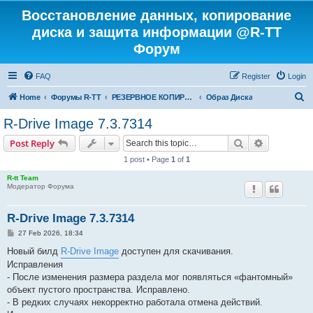
Восстановление данных, копирование
диска и защита информации @R-TT
Форум
FAQ
Register
Login
S
Home
Форумы R-TT
РЕЗЕРВНОЕ КОПИРОВАНИЕ И ВОССТАНОВЛЕНИЕ СИСТЕМ
Образ Диска
e
R-Drive Image 7.3.7314
a
Search
Advanced s
Post Reply
r
1 post • Page
1
of
1
c
R-tt Team
h
Модератор Форума
R-Drive Image 7.3.7314
P
27 Feb 2026, 18:34
o
s
Новый билд
R-Drive Image
доступен для скачивания.
t
Исправления
- После изменения размера раздела мог появляться «фантомный»
объект пустого пространства. Исправлено.
- В редких случаях некорректно работала отмена действий.